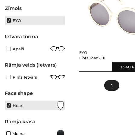
Zīmols
EYO
Ietvara forma
Apaļš
EYO
Flora Joan - 01
Rāmja veids (ietvars)
113,40 €
Pilns Ietvars
1
Face shape
Heart
Rāmja krāsa
Melna