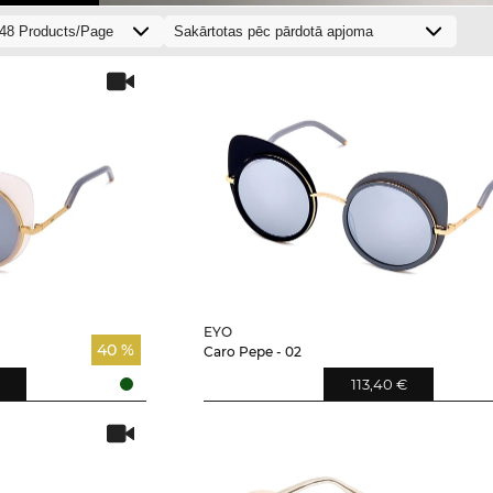
EYO
40 %
Caro Pepe - 02
113,40 €