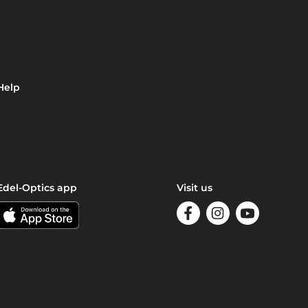
Help
Edel-Optics app
Visit us