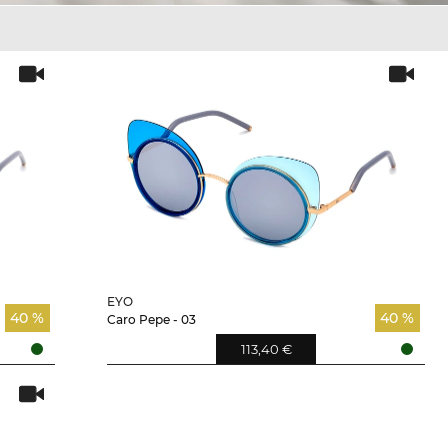
EYO
40 %
40 %
Caro Pepe - 03
113,40 €