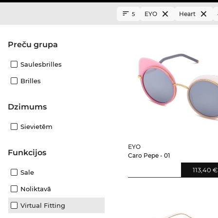
EYO
Heart
5
Preču grupa
Saulesbrilles
Brilles
Dzimums
Sievietēm
EYO
funkcijos
Caro Pepe - 01
113,40 €
Sale
Noliktavā
Virtual Fitting