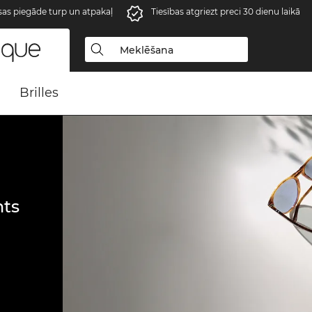
s piegāde turp un atpakaļ
Tiesības atgriezt preci 30 dienu laikā
Brilles
ts