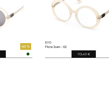
EYO
40 %
Flora Joan - 02
113,40 €