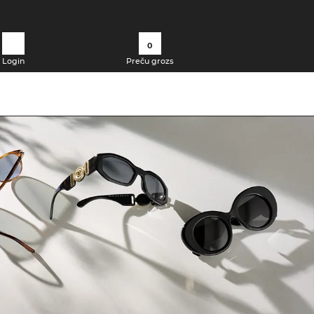
0
Login
Preču grozs