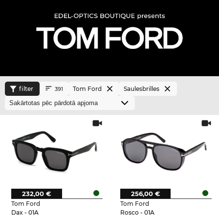
filter
Tom Ford
Saulesbrilles
391
232,00 €
256,00 €
Tom Ford
Tom Ford
Dax - 01A
Rosco - 01A