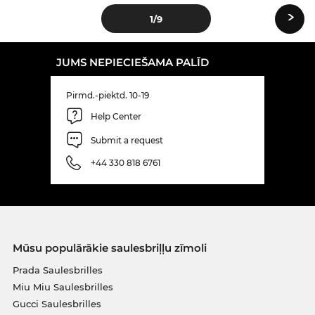
›
1
/9
JUMS NEPIECIEŠAMA PALĪD
Pirmd.-piektd. 10-19
Help Center
Submit a request
+44 330 818 6761
Mūsu populārākie saulesbriļļu zīmoli
Prada Saulesbrilles
Miu Miu Saulesbrilles
Gucci Saulesbrilles