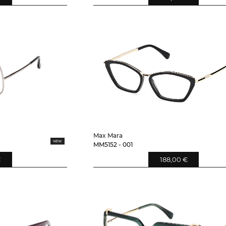
Max Mara
MM5152 - 001
€
188,00 €