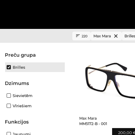
Max Mara
Brille
220
Preču grupa
Brilles
Dzimums
Sievietēm
Vīriešiem
Max Mara
funkcijos
MM5172-B - 001
200,00 
Jaunumi