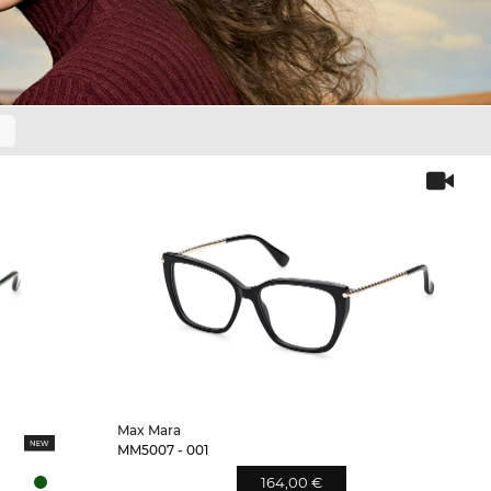
Max Mara
MM5007 - 001
164,00 €