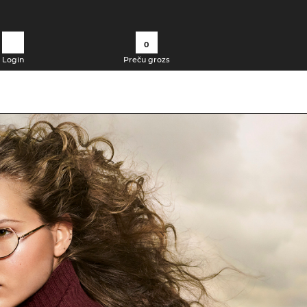
0
Login
Preču grozs