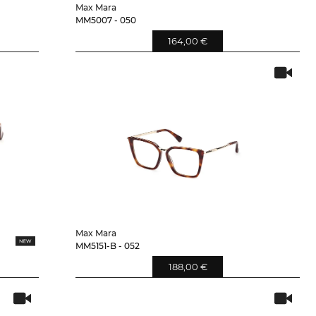
Max Mara
MM5007 - 050
164,00 €
Max Mara
MM5151-B - 052
188,00 €