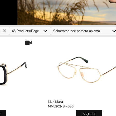
s
Max Mara
MM5202-B - 030
€
172,00 €