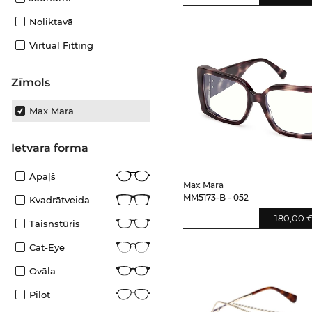
Noliktavā
Virtual Fitting
Zīmols
Max Mara
Ietvara forma
Apaļš
Max Mara
MM5173-B - 052
Kvadrātveida
180,00 
Taisnstūris
Cat-Eye
Ovāla
Pilot