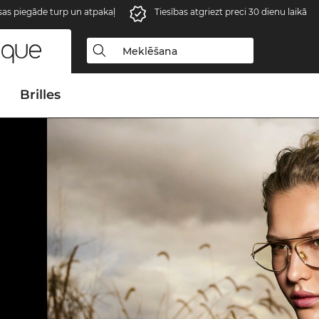
s piegāde turp un atpakaļ
Tiesības atgriezt preci 30 dienu laikā
Brilles