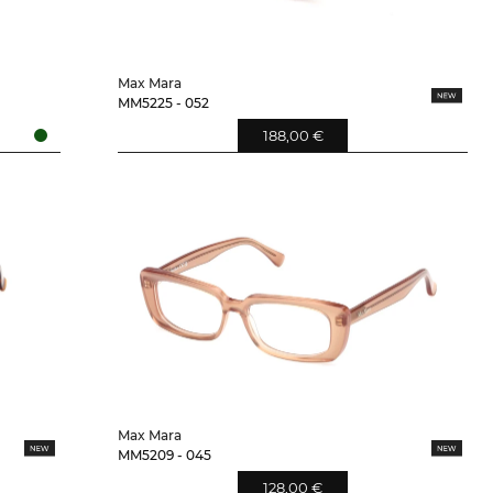
Max Mara
MM5225 - 052
188,00 €
Max Mara
MM5209 - 045
128,00 €