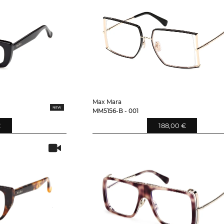
Max Mara
MM5156-B - 001
€
188,00 €