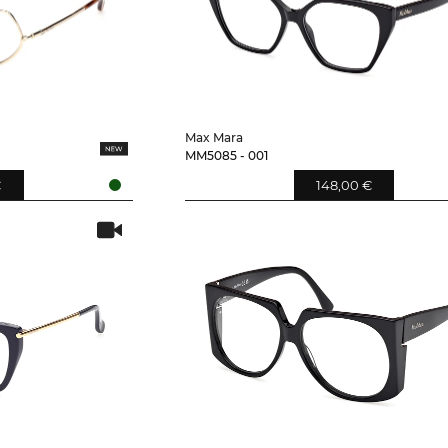
Max Mara
MM5085 - 001
€
148,00 €