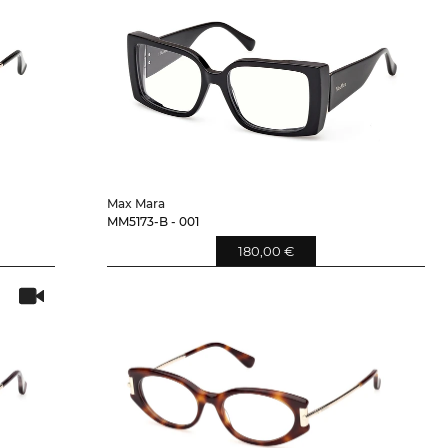
Max Mara
MM5173-B - 001
180,00 €