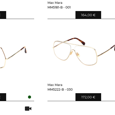
Max Mara
MM5181-B - 001
€
164,00 €
Max Mara
MM5222-B - 030
€
172,00 €