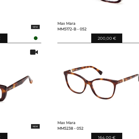
Max Mara
MM5172-B - 052
€
200,00 €
Max Mara
MM5238 - 052
€
164,00 €