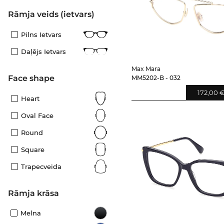
Rāmja veids (ietvars)
Pilns Ietvars
Daļējs Ietvars
Max Mara
Face shape
MM5202-B - 032
172,00 
Heart
Oval Face
Round
Square
Trapecveida
Rāmja krāsa
Melna