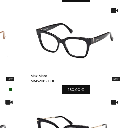
Max Mara
MM5206 - 001
180,00 €