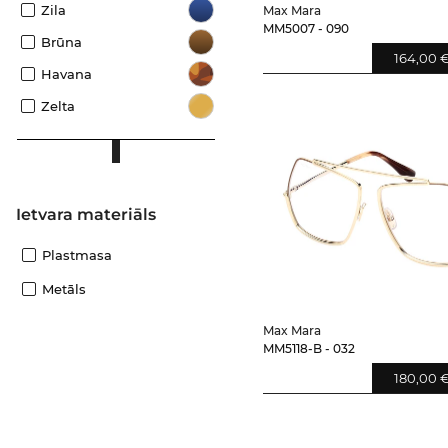
Zila
Max Mara
MM5007 - 090
Brūna
164,00 
Havana
Zelta
Ietvara materiāls
Plastmasa
Metāls
Max Mara
MM5118-B - 032
180,00 