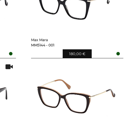
Max Mara
MM5144 - 001
180,00 €