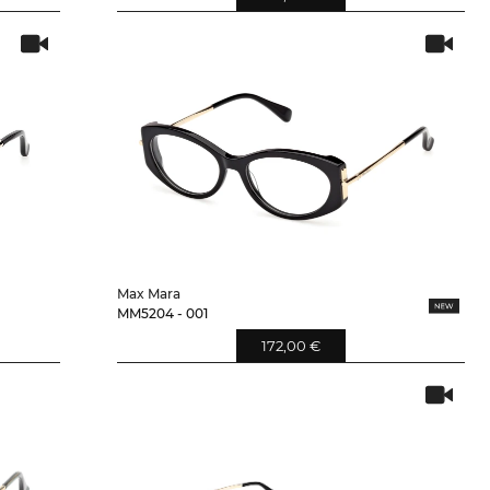
Max Mara
MM5204 - 001
172,00 €