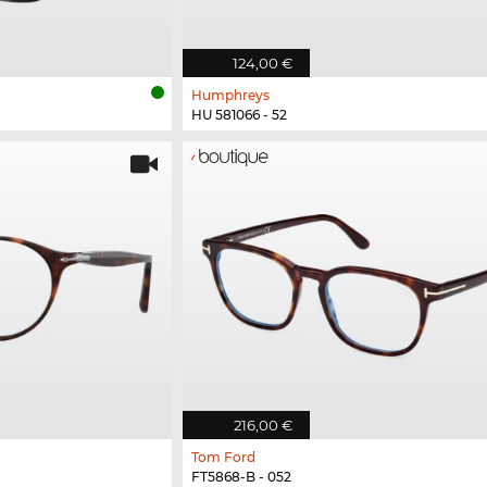
124,00 €
Humphreys
HU 581066 - 52
216,00 €
Tom Ford
FT5868-B - 052