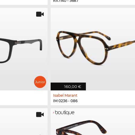
RX7140 - 5687
160,00 €
Isabel Marant
IM 0236 - 086