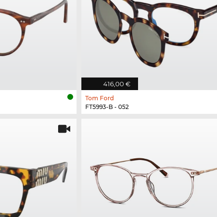
416,00 €
Tom Ford
FT5993-B - 052