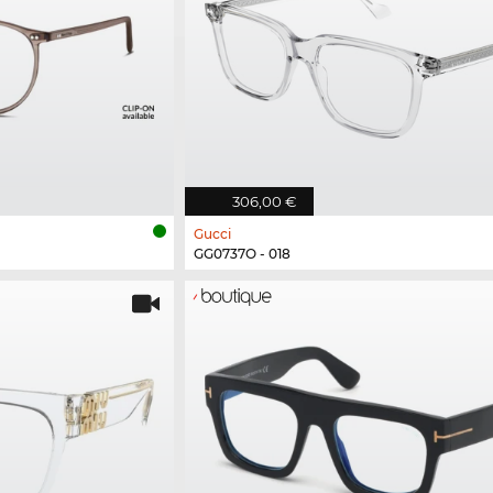
306,00 €
Gucci
GG0737O - 018