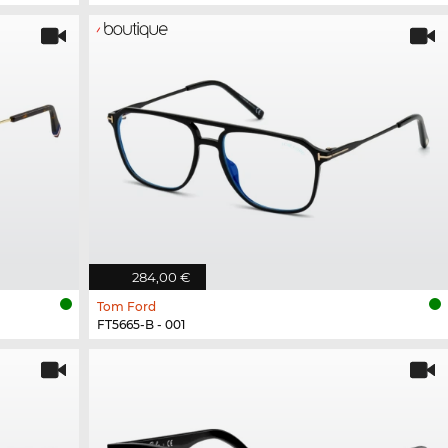
284,00 €
Tom Ford
FT5665-B - 001