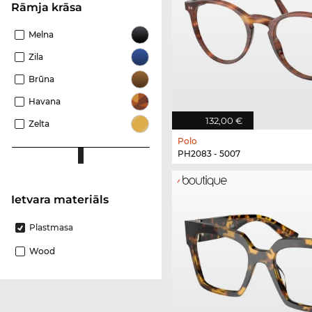
Rāmja krāsa
Melna
Zila
Brūna
Havana
132,00 €
Zelta
Polo
PH2083 - 5007
Ietvara materiāls
Plastmasa
Wood