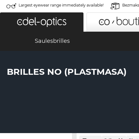
Largest eyewear range immediately available!
Bezmaksa
Saulesbrilles
BRILLES NO (PLASTMASA)