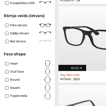
PO3007V - 24
Pusaplokšņu Stils
Rāmja veids (ietvars)
Pilns Ietvars
Daļējs Ietvars
Bez Ietvara
Face shape
Heart
85,60 €
Oval Face
Ray-Ban Kids
RY1549 - 3633
Round
Square
Trapecveida