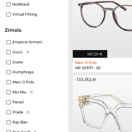
Noliktavā
Virtual Fitting
Zīmols
Emporio Armani
Gucci
167,20 €
Guess
Marc O Polo
MP 503171 - 30
Humphreys
Marc O Polo
Miu Miu
Persol
Prada
Ray-Ban