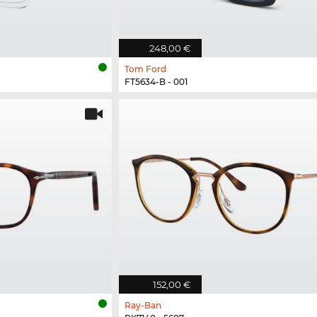
248,00 €
Tom Ford
FT5634-B - 001
152,00 €
Ray-Ban