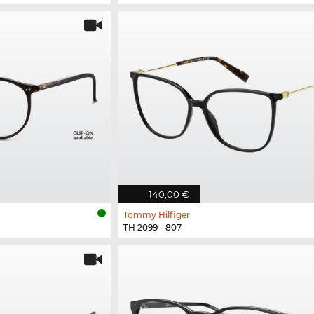
140,00 €
Tommy Hilfiger
TH 2099 - 807