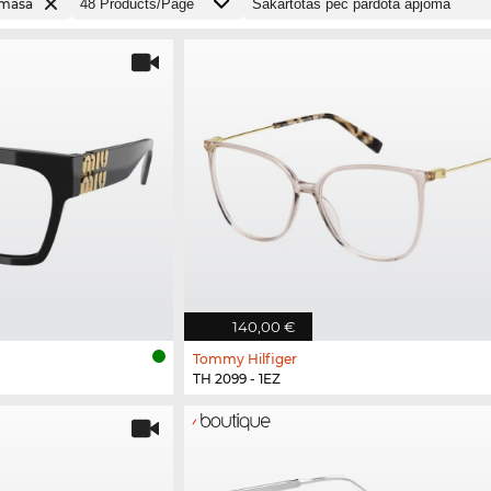
tmasa
140,00 €
Tommy Hilfiger
TH 2099 - 1EZ