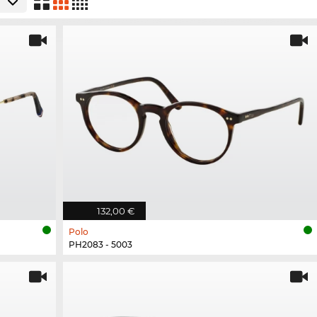
132,00 €
Polo
PH2083 - 5003