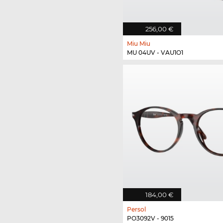
256,00 €
Miu Miu
MU 04UV - VAU1O1
184,00 €
Persol
PO3092V - 9015