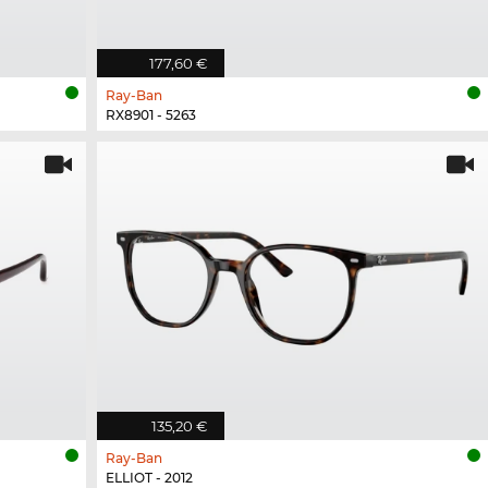
177,60 €
Ray-Ban
RX8901 - 5263
135,20 €
Ray-Ban
ELLIOT - 2012