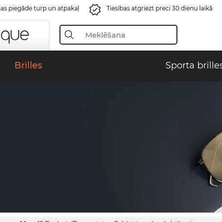
s piegāde turp un atpakaļ
Tiesības atgriezt preci 30 dienu laikā
Brilles
Sporta brille