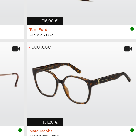
216,00 €
Tom Ford
FT5294 - 052
151,20 €
Marc Jacobs