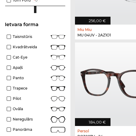
Tom Ford
256,00 €
Ietvara forma
Miu Miu
MU 04UV - 2AZ1O1
Taisnstūris
Kvadrātveida
Cat-Eye
Apaļš
Panto
Trapece
Pilot
Ovāla
Neregulārs
184,00 €
Panorāma
Persol