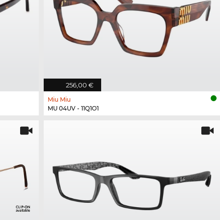
256,00 €
Miu Miu
MU 04UV - 11Q1O1