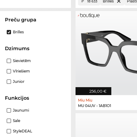
Brilles
Plas
18 633
Preču grupa
Brilles
Dzimums
Sievietēm
Vīriešiem
Junior
256,00 €
funkcijos
Miu Miu
MU 04UV - 1AB1O1
Jaunumi
Sale
StyleDEAL