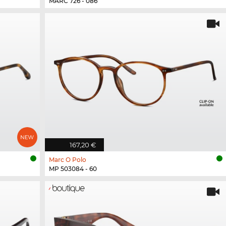
MARC 726 - 086
167,20 €
Marc O Polo
MP 503084 - 60