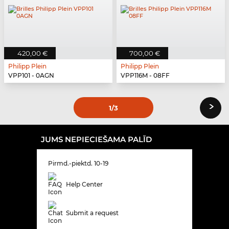
420,00 €
700,00 €
Philipp Plein
Philipp Plein
VPP101 - 0AGN
VPP116M - 08FF
›
1
/3
JUMS NEPIECIEŠAMA PALĪD
Pirmd.-piektd. 10-19
Help Center
Submit a request