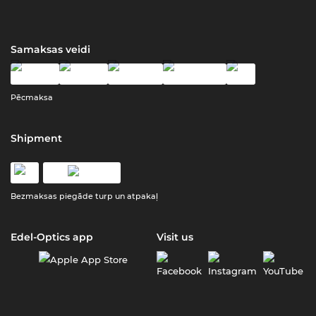
Samaksas veidi
Pēcmaksa
Shipment
Bezmaksas piegāde turp un atpakaļ
Edel-Optics app
Visit us