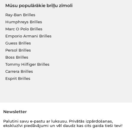
Mūsu populārākie briļļu zīmoli
Ray-Ban Brilles
Humphreys Brilles
Marc O Polo Brilles
Emporio Armani Brilles
Guess Brilles
Persol Brilles
Boss Brilles
Tommy Hilfiger Brilles
Carrera Brilles
Esprit Brilles
Newsletter
Palutini savu e-pastu ar luksusu. Privātās izpārdošanas,
ekskluzīvi piedāvājumi un vēl daudz kas cits gaida tieši tevi!