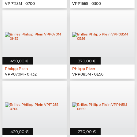
VPP123M - 0700
VPP166S - 0300
450,00 €
370,00 €
Philipp Plein
Philipp Plein
VPP070M - 0H32
VPP085M - 0E56
420,00 €
270,00 €