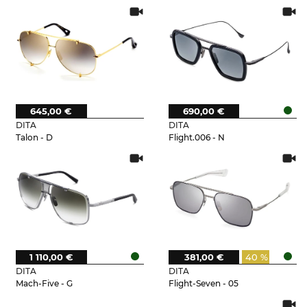
645,00 €
690,00 €
DITA
DITA
Talon - D
Flight.006 - N
1 110,00 €
381,00 €
40 %
DITA
DITA
Mach-Five - G
Flight-Seven - 05