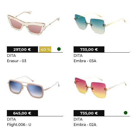
297,00 €
40 %
735,00 €
DITA
DITA
Erasur - 03
Embra - 03A
645,00 €
735,00 €
DITA
DITA
Flight.006 - U
Embra - 02A