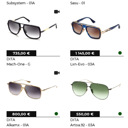
Subsystem - 01A
Sasu - 01
735,00 €
1 145,00 €
DITA
DITA
Mach-One - G
Lxn-Evo - 03A
800,00 €
550,00 €
DITA
DITA
Alkamx - 01A
Artoa.92 - 03A