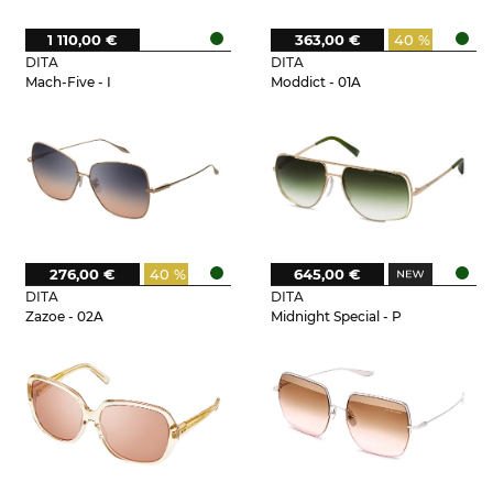
1 110,00 €
363,00 €
40 %
DITA
DITA
Mach-Five - I
Moddict - 01A
276,00 €
40 %
645,00 €
DITA
DITA
Zazoe - 02A
Midnight Special - P