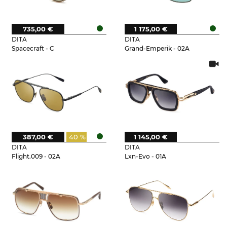
735,00 €
1 175,00 €
DITA
DITA
Spacecraft - C
Grand-Emperik - 02A
387,00 €
40 %
1 145,00 €
DITA
DITA
Flight.009 - 02A
Lxn-Evo - 01A