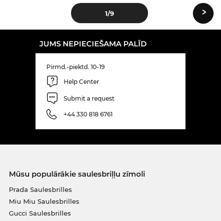
›
1
/9
JUMS NEPIECIEŠAMA PALĪD
Pirmd.-piektd. 10-19
Help Center
Submit a request
+44 330 818 6761
Mūsu populārākie saulesbriļļu zīmoli
Prada Saulesbrilles
Miu Miu Saulesbrilles
Gucci Saulesbrilles