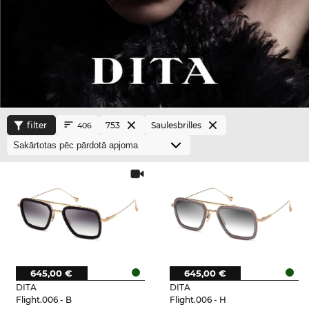
filter
753
Saulesbrilles
406
645,00 €
645,00 €
DITA
DITA
Flight.006 - B
Flight.006 - H