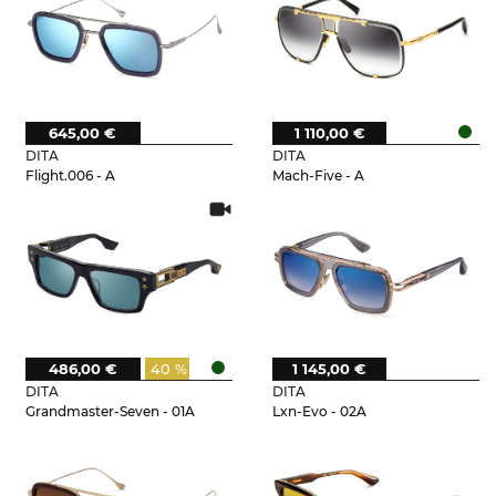
645,00 €
1 110,00 €
DITA
DITA
Flight.006 - A
Mach-Five - A
486,00 €
40 %
1 145,00 €
DITA
DITA
Grandmaster-Seven - 01A
Lxn-Evo - 02A