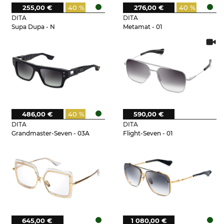
255,00 €
40 %
276,00 €
40 %
DITA
DITA
Supa Dupa - N
Metamat - 01
486,00 €
40 %
590,00 €
DITA
DITA
Grandmaster-Seven - 03A
Flight-Seven - 01
645,00 €
1 080,00 €