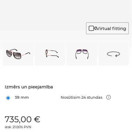
Virtual fitting
Izmērs un pieejamība
59 mm
Nosūtīsim 24 stundas
735,00
€
iesk. 21.00% PVN