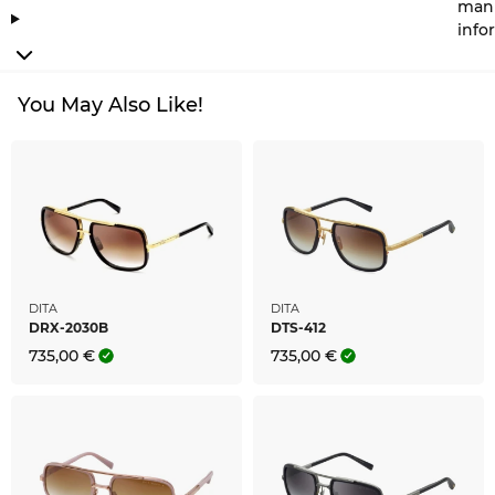
manu
info
You May Also Like!
DITA
DITA
DRX-2030B
DTS-412
735,00 €
735,00 €