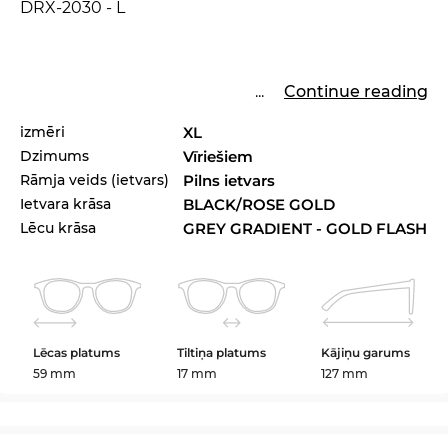
DRX-2030 - L
...
Continue reading
izmēri
XL
Dzimums
Vīriešiem
Rāmja veids (ietvars)
Pilns ietvars
Ietvara krāsa
BLACK/ROSE GOLD
Lēcu krāsa
GREY GRADIENT - GOLD FLASH
Lēcas platums
Tiltiņa platums
Kājiņu garums
59 mm
17 mm
127 mm