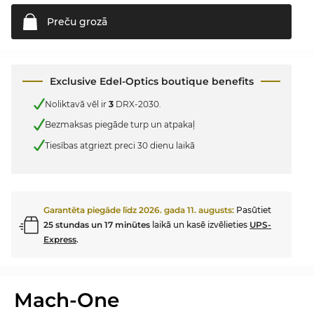
Preču
grozā
Exclusive Edel-Optics boutique benefits
Noliktavā vēl ir
3
DRX-2030.
Bezmaksas piegāde turp un atpakaļ
Tiesības atgriezt preci 30 dienu laikā
Garantēta piegāde līdz
2026. gada 11. augusts
:
Pasūtiet
25 stundas un 17 minūtes
laikā un kasē izvēlieties
UPS-
Express
.
Mach-One