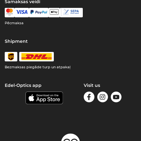
Samaksas veidi
Pēcmaksa
Shipment
Bezmaksas piegāde turp un atpakaļ
Edel-Optics app
Visit us