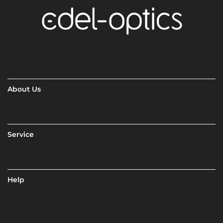
About Us
Service
Help