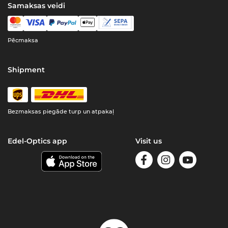
Samaksas veidi
Pēcmaksa
Shipment
Bezmaksas piegāde turp un atpakaļ
Edel-Optics app
Visit us