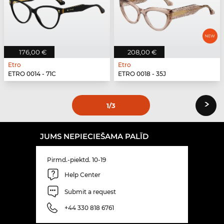
176,00 €
208,00 €
Etro
Etro
ETRO 0014 - 71C
ETRO 0018 - 35J
›
1
/3
JUMS NEPIECIEŠAMA PALĪD
Pirmd.-piektd. 10-19
Help Center
Submit a request
+44 330 818 6761