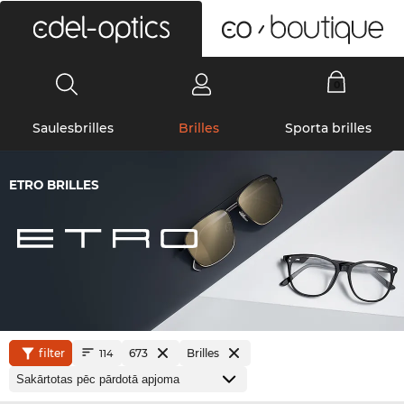
0
Saulesbrilles
Brilles
Sporta brilles
ETRO BRILLES
filter
673
Brilles
114