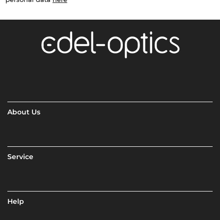
About Us
Service
Help