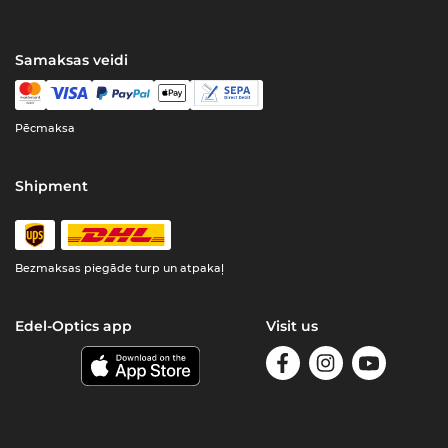
Samaksas veidi
Pēcmaksa
Shipment
Bezmaksas piegāde turp un atpakaļ
Edel-Optics app
Visit us