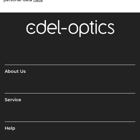
About Us
Service
Help