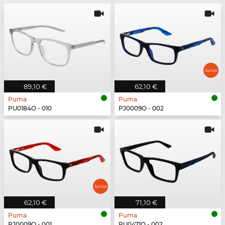
89,10 €
62,10 €
Puma
Puma
PU0184O - 010
PJ0009O - 002
62,10 €
71,10 €
Puma
Puma
PJ0009O - 001
PU0471O - 002