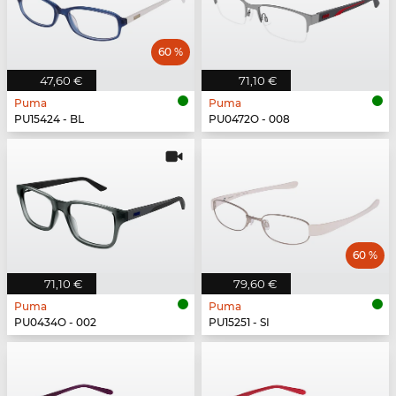
60 %
47,60 €
71,10 €
Puma
Puma
PU15424 - BL
PU0472O - 008
60 %
71,10 €
79,60 €
Puma
Puma
PU0434O - 002
PU15251 - SI