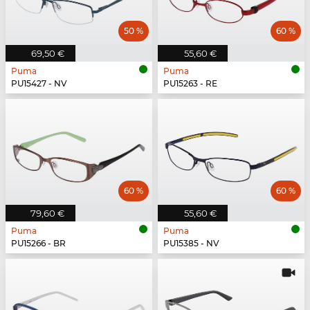
50 %
60 %
69,50 €
55,60 €
Puma
Puma
PU15427 - NV
PU15263 - RE
60 %
60 %
79,60 €
55,60 €
Puma
Puma
PU15266 - BR
PU15385 - NV