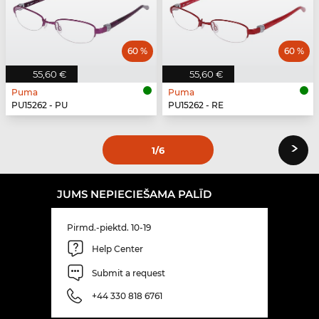
60 %
60 %
55,60 €
55,60 €
Puma
Puma
PU15262 - PU
PU15262 - RE
›
1
/6
JUMS NEPIECIEŠAMA PALĪD
Pirmd.-piektd. 10-19
Help Center
Submit a request
+44 330 818 6761