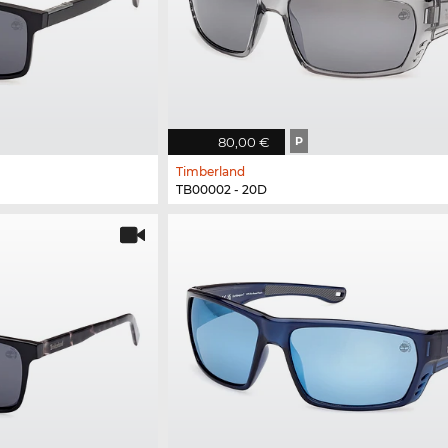
80,00 €
P
Timberland
TB00002 - 20D