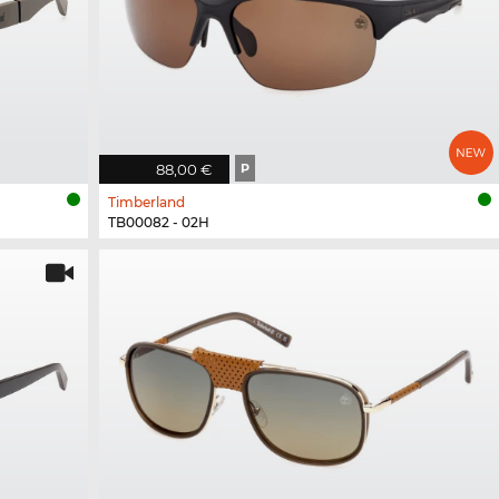
88,00 €
P
Timberland
TB00082 - 02H