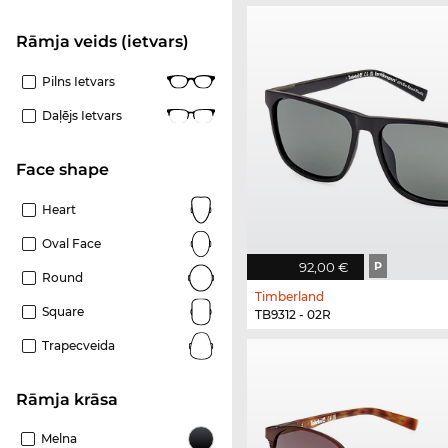
Rāmja veids (ietvars)
Pilns Ietvars
Daļējs Ietvars
Face shape
Heart
Oval Face
92,00 €
P
Round
Timberland
Square
TB9312 - 02R
Trapecveida
Rāmja krāsa
Melna