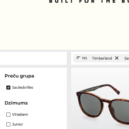
Timberland
Sa
193
Preču grupa
Saulesbrilles
Dzimums
Vīriešiem
Junior