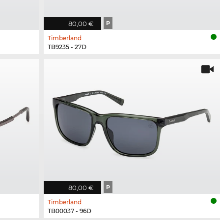
80,00 €
P
Timberland
TB9235 - 27D
80,00 €
P
Timberland
TB00037 - 96D