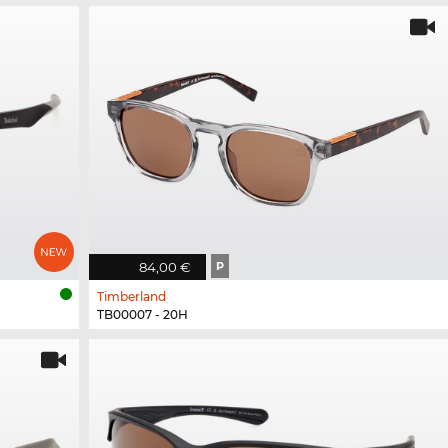
84,00 €
P
Timberland
TB00007 - 20H