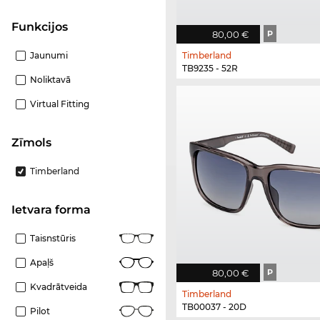
funkcijos
80,00 €
P
Jaunumi
Timberland
TB9235 - 52R
Noliktavā
Virtual Fitting
Zīmols
Timberland
Ietvara forma
Taisnstūris
Apaļš
80,00 €
P
Kvadrātveida
Timberland
TB00037 - 20D
Pilot