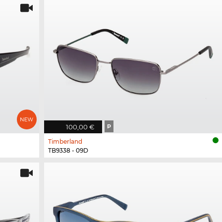
100,00 €
P
Timberland
TB9338 - 09D