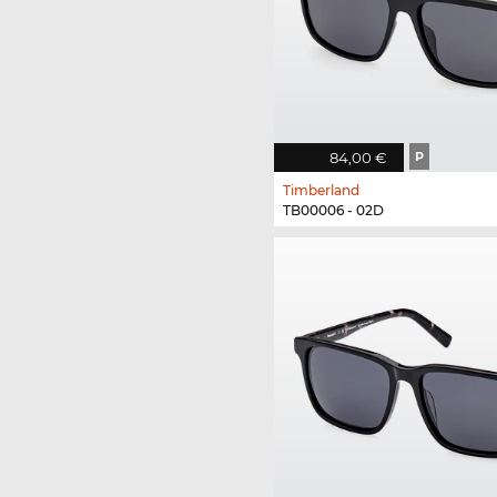
84,00 €
P
Timberland
TB00006 - 02D