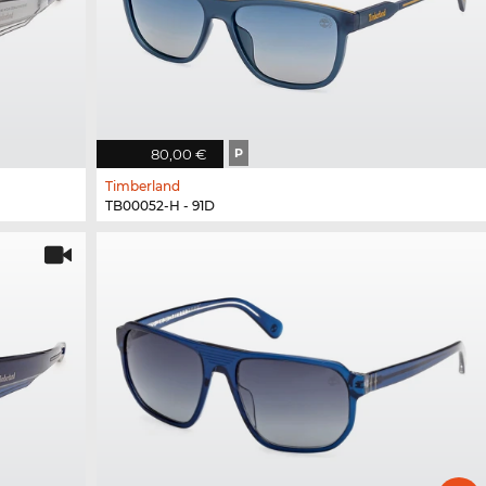
80,00 €
P
Timberland
TB00052-H - 91D