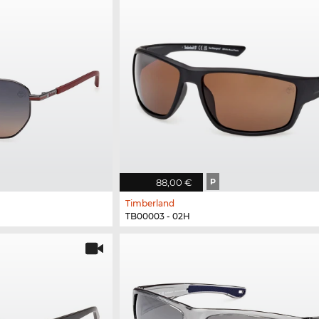
88,00 €
P
Timberland
TB00003 - 02H