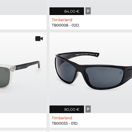
84,00 €
P
Timberland
TB00008 - 02D
80,00 €
P
Timberland
TB00033 - 01D