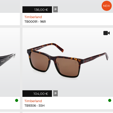
136,00 €
P
Timberland
TB00091 - 96R
104,00 €
P
Timberland
TB9306 - 55H