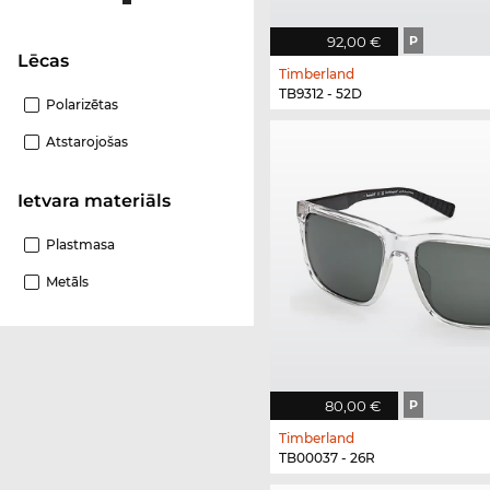
92,00 €
P
Lēcas
Timberland
TB9312 - 52D
Polarizētas
Atstarojošas
Ietvara materiāls
Plastmasa
Metāls
80,00 €
P
Timberland
TB00037 - 26R