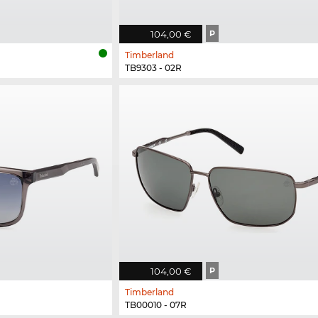
104,00 €
P
Timberland
TB9303 - 02R
104,00 €
P
Timberland
TB00010 - 07R