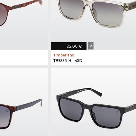
92,00 €
P
Timberland
TB9335-H - 45D