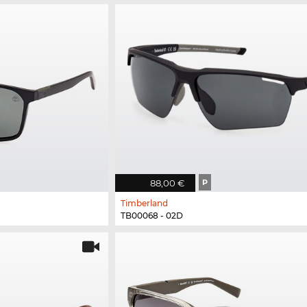
88,00 €
P
Timberland
TB00068 - 02D