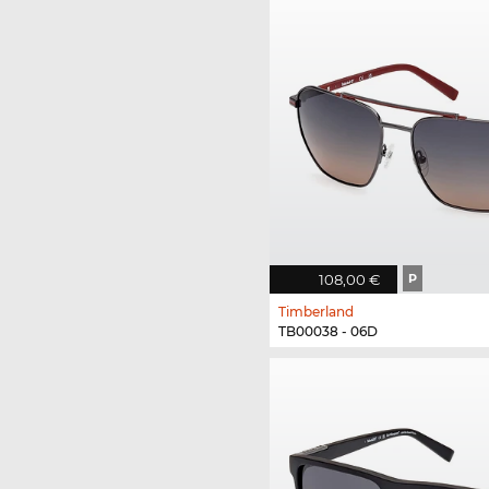
108,00 €
P
Timberland
TB00038 - 06D