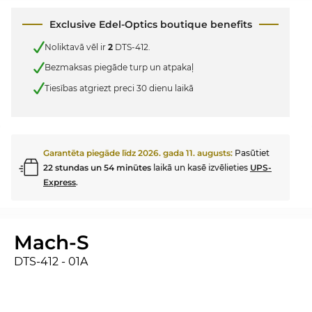
Exclusive Edel-Optics boutique benefits
Noliktavā vēl ir
2
DTS-412.
Bezmaksas piegāde turp un atpakaļ
Tiesības atgriezt preci 30 dienu laikā
Garantēta piegāde līdz
2026. gada 11. augusts
:
Pasūtiet
22 stundas un 54 minūtes
laikā un kasē izvēlieties
UPS-
Express
.
Mach-S
DTS-412 - 01A