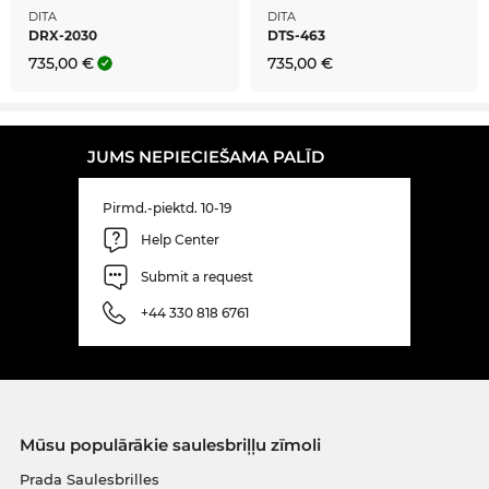
DITA
DITA
DRX-2030
DTS-463
735,00 €
735,00 €
JUMS NEPIECIEŠAMA PALĪD
Pirmd.-piektd. 10-19
Help Center
Submit a request
+44 330 818 6761
Mūsu populārākie saulesbriļļu zīmoli
Prada Saulesbrilles