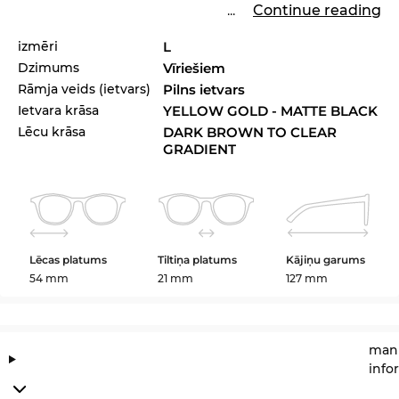
...
Continue reading
izmēri
L
Dzimums
Vīriešiem
Rāmja veids (ietvars)
Pilns ietvars
Ietvara krāsa
YELLOW GOLD - MATTE BLACK
Lēcu krāsa
DARK BROWN TO CLEAR
GRADIENT
Lēcas platums
Tiltiņa platums
Kājiņu garums
54 mm
21 mm
127 mm
manu
info