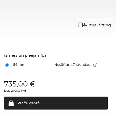
Virtual fitting
Izmērs un pieejamība
54 mm
Nosūtīsim 21 stundas
735,00
€
iesk. 21.00% PVN
Preču
grozā