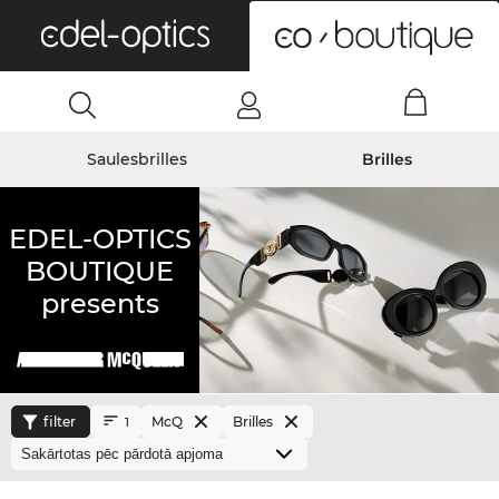
0
Saulesbrilles
Brilles
EDEL-OPTICS
BOUTIQUE
presents
filter
McQ
Brilles
1