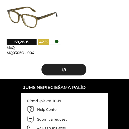
69,26 €
42 %
McQ
MQ0305O - 004
1
/1
JUMS NEPIECIEŠAMA PALĪD
Pirmd.-piektd. 10-19
Help Center
Submit a request
+44 330 818 6761