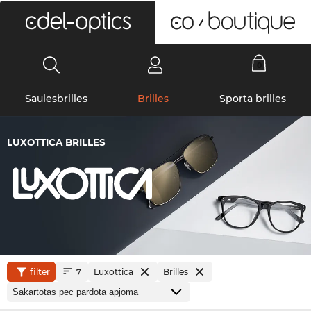
0
Saulesbrilles
Brilles
Sporta brilles
LUXOTTICA BRILLES
filter
Luxottica
Brilles
7