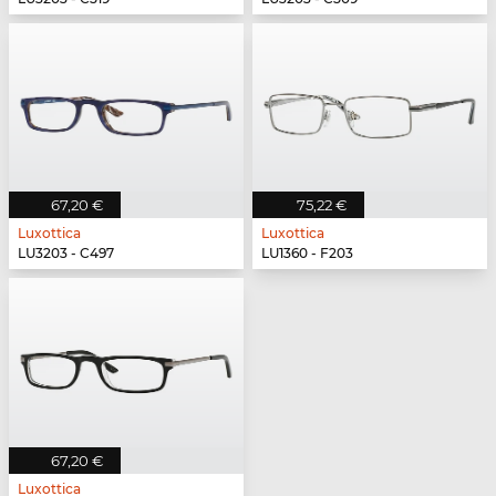
67,20 €
75,22 €
Luxottica
Luxottica
LU3203 - C497
LU1360 - F203
67,20 €
Luxottica