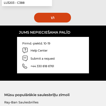
LU3203 - C388
1
/1
JUMS NEPIECIEŠAMA PALĪD
Pirmd.-piektd. 10-19
Help Center
Submit a request
+44 330 818 6761
Mūsu populārākie saulesbriļļu zīmoli
Ray-Ban Saulesbrilles