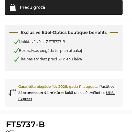
Preču
grozā
Exclusive Edel-Optics boutique benefits
Noliktavā vēl ir
7
FT5737-B.
Bezmaksas piegāde turp un atpakaļ
Tiesības atgriezt preci 30 dienu laikā
Garantēta piegāde līdz
2026. gada 11. augusts
:
Pasūtiet
22 stundas un 44 minūtes
laikā un kasē izvēlieties
UPS-
Express
.
FT5737-B