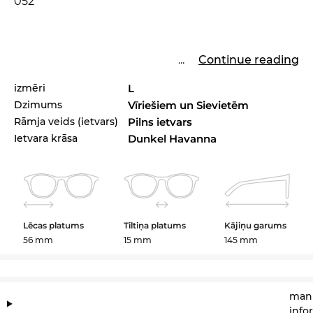
052
...
Continue reading
izmēri
L
Dzimums
Vīriešiem un Sievietēm
Rāmja veids (ietvars)
Pilns ietvars
Ietvara krāsa
Dunkel Havanna
Lēcas platums
Tiltiņa platums
Kājiņu garums
56 mm
15 mm
145 mm
manu
info