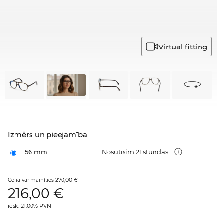
Virtual fitting
Izmērs un pieejamība
56 mm
Nosūtīsim 21 stundas
270,00 €
Cena var mainīties
216,00
€
iesk. 21.00% PVN