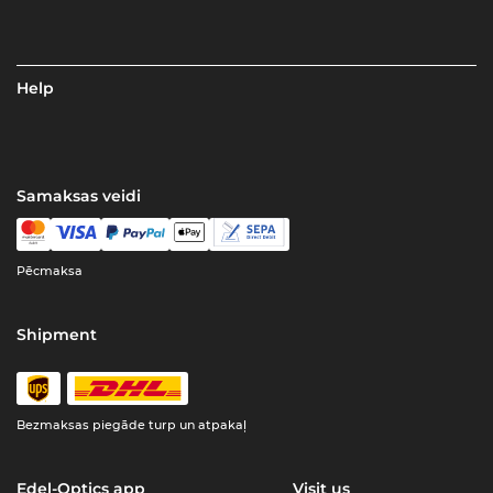
Help
Samaksas veidi
Pēcmaksa
Shipment
Bezmaksas piegāde turp un atpakaļ
Edel-Optics app
Visit us