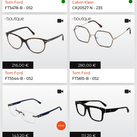
Tom Ford
Calvin Klein
FT5478-B - 052
CK20527 N - 235
216,00 €
280,00 €
Tom Ford
Tom Ford
FT5544-B - 052
FT5615-B - 052
143,20 €
111,20 €