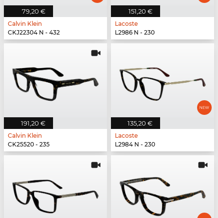
79,20 €
151,20 €
Calvin Klein
Lacoste
CKJ22304 N - 432
L2986 N - 230
191,20 €
135,20 €
Calvin Klein
Lacoste
CK25520 - 235
L2984 N - 230