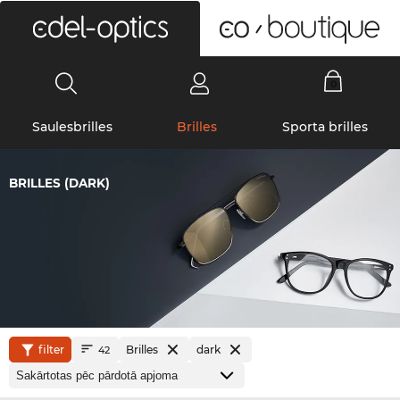
0
Saulesbrilles
Brilles
Sporta brilles
BRILLES (DARK)
filter
Brilles
dark
42