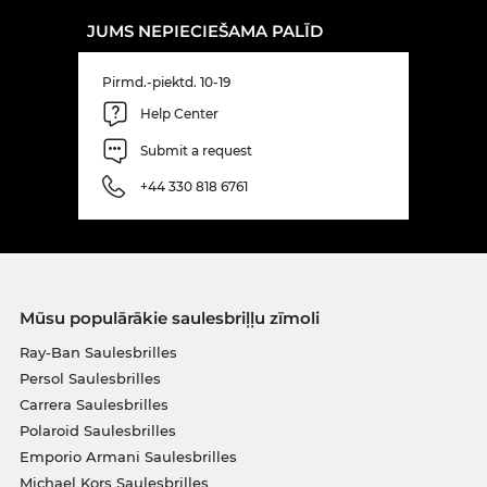
JUMS NEPIECIEŠAMA PALĪD
Pirmd.-piektd. 10-19
Help Center
Submit a request
+44 330 818 6761
Mūsu populārākie saulesbriļļu zīmoli
Ray-Ban Saulesbrilles
Persol Saulesbrilles
Carrera Saulesbrilles
Polaroid Saulesbrilles
Emporio Armani Saulesbrilles
Michael Kors Saulesbrilles