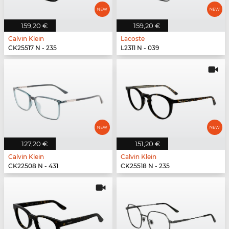
159,20 €
159,20 €
Calvin Klein
Lacoste
CK25517 N - 235
L2311 N - 039
127,20 €
151,20 €
Calvin Klein
Calvin Klein
CK22508 N - 431
CK25518 N - 235