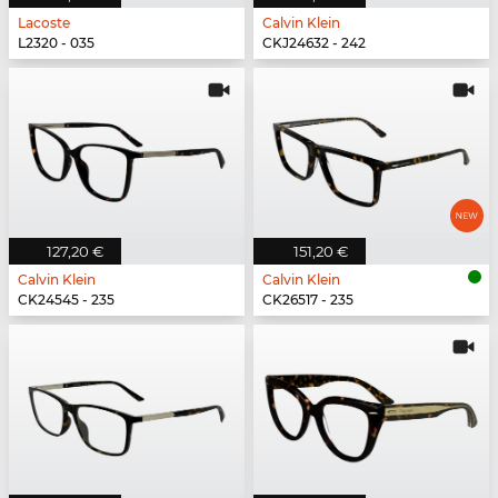
Lacoste
Calvin Klein
L2320 - 035
CKJ24632 - 242
127,20 €
151,20 €
Calvin Klein
Calvin Klein
CK24545 - 235
CK26517 - 235