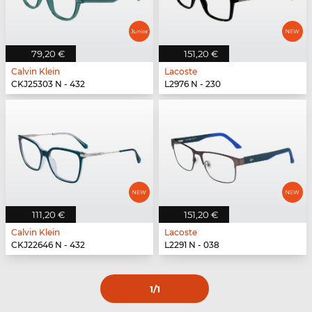
79,20 €
151,20 €
Calvin Klein
Lacoste
CKJ25303 N - 432
L2976 N - 230
111,20 €
151,20 €
Calvin Klein
Lacoste
CKJ22646 N - 432
L2291 N - 038
1
/1