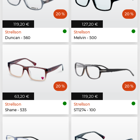
20 %
20 %
119,20 €
127,20 €
Strellson
Strellson
Duncan - 560
Melvin - 500
20 %
20 %
63,20 €
119,20 €
Strellson
Strellson
Shane - 535
ST1274 - 100