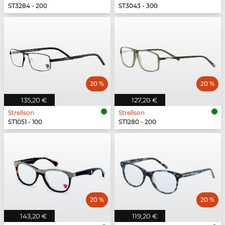
ST3284 - 200
ST3043 - 300
20 %
20 %
135,20 €
127,20 €
Strellson
Strellson
ST1051 - 100
ST1280 - 200
20 %
20 %
143,20 €
119,20 €