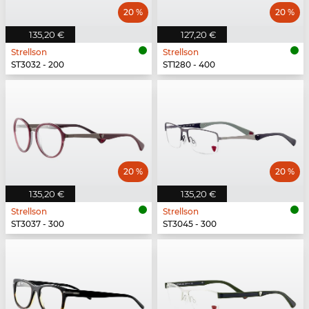
20 %
20 %
135,20 €
127,20 €
Strellson
Strellson
ST3032 - 200
ST1280 - 400
20 %
20 %
135,20 €
135,20 €
Strellson
Strellson
ST3037 - 300
ST3045 - 300