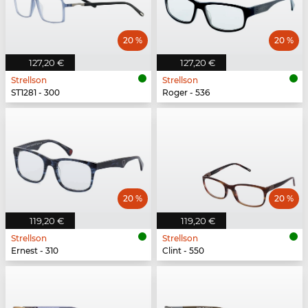
20 %
20 %
127,20 €
127,20 €
Strellson
Strellson
ST1281 - 300
Roger - 536
20 %
20 %
119,20 €
119,20 €
Strellson
Strellson
Ernest - 310
Clint - 550