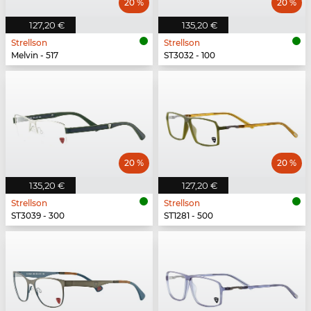
20 %
20 %
127,20 €
135,20 €
Strellson
Strellson
Melvin - 517
ST3032 - 100
20 %
20 %
135,20 €
127,20 €
Strellson
Strellson
ST3039 - 300
ST1281 - 500