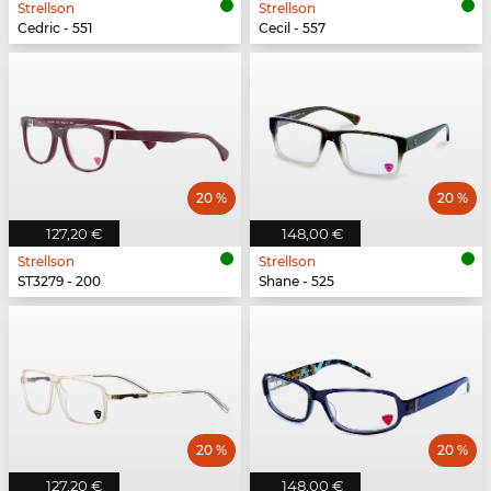
Strellson
Strellson
Cedric - 551
Cecil - 557
20 %
20 %
127,20 €
148,00 €
Strellson
Strellson
ST3279 - 200
Shane - 525
20 %
20 %
127,20 €
148,00 €