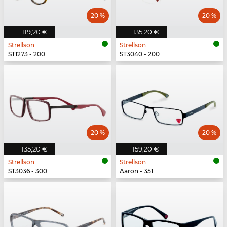
20 %
20 %
119,20 €
135,20 €
Strellson
Strellson
ST1273 - 200
ST3040 - 200
20 %
20 %
135,20 €
159,20 €
Strellson
Strellson
ST3036 - 300
Aaron - 351