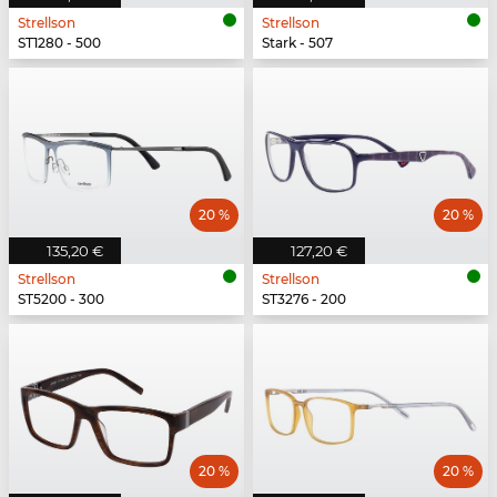
Strellson
Strellson
ST1280 - 500
Stark - 507
20 %
20 %
135,20 €
127,20 €
Strellson
Strellson
ST5200 - 300
ST3276 - 200
20 %
20 %