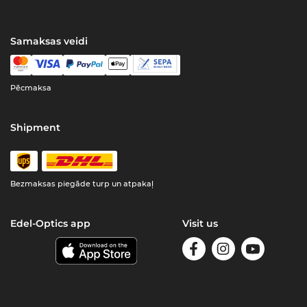
Samaksas veidi
Pēcmaksa
Shipment
Bezmaksas piegāde turp un atpakaļ
Edel-Optics app
Visit us