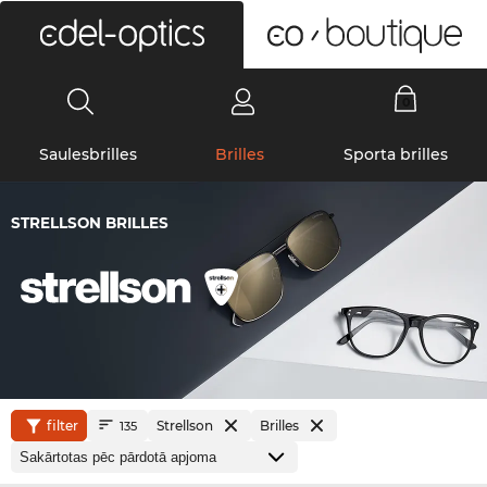
0
Saulesbrilles
Brilles
Sporta brilles
STRELLSON BRILLES
filter
Strellson
Brilles
135