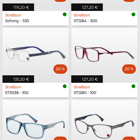
119,20 €
127,20 €
Strellson
Strellson
Johnny - 535
ST1284 - 300
20 %
20 %
135,20 €
127,20 €
Strellson
Strellson
ST3038 - 100
ST1280 - 100