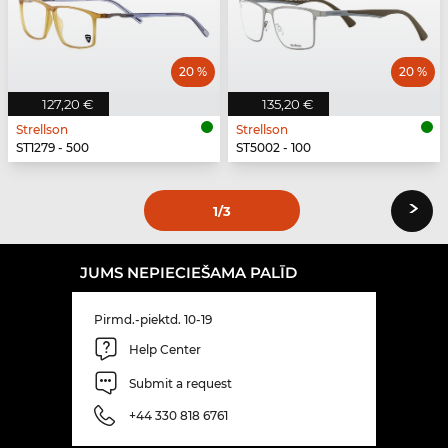
20 %
20 %
127,20 €
135,20 €
Strellson
Strellson
ST1279 - 500
ST5002 - 100
›
1
/3
JUMS NEPIECIEŠAMA PALĪD
Pirmd.-piektd. 10-19
Help Center
Submit a request
+44 330 818 6761