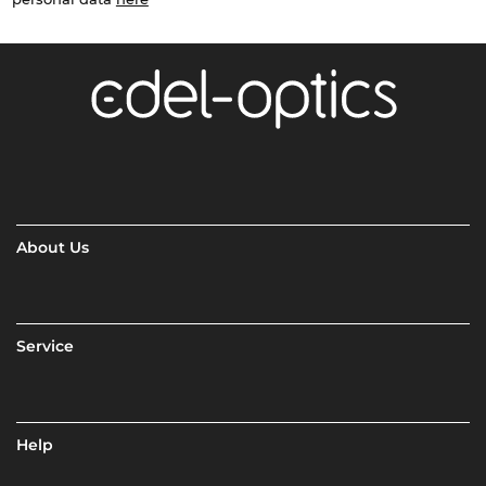
About Us
Service
Help