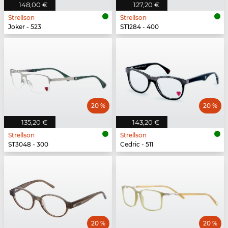
148,00 €
127,20 €
Strellson
Strellson
Joker - 523
ST1284 - 400
20 %
20 %
135,20 €
143,20 €
Strellson
Strellson
ST3048 - 300
Cedric - 511
20 %
20 %