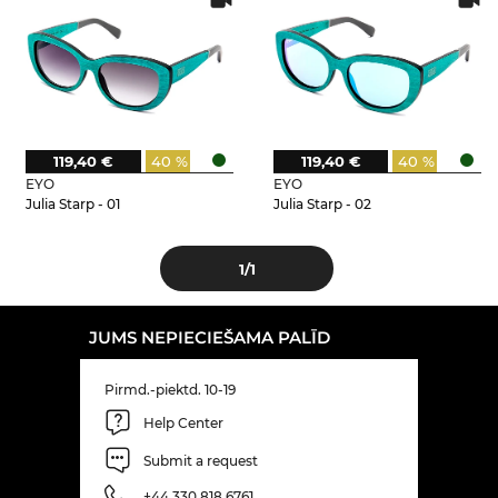
119,40 €
40 %
119,40 €
40 %
EYO
EYO
Julia Starp - 01
Julia Starp - 02
1
/1
JUMS NEPIECIEŠAMA PALĪD
Pirmd.-piektd. 10-19
Help Center
Submit a request
+44 330 818 6761