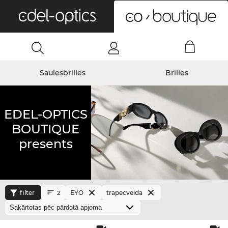
0
Saulesbrilles
Brilles
EDEL-OPTICS
BOUTIQUE
presents
filter
EYO
trapecveida
2