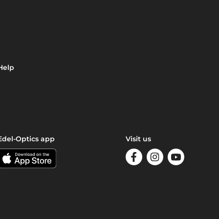
Help
Edel-Optics app
Visit us