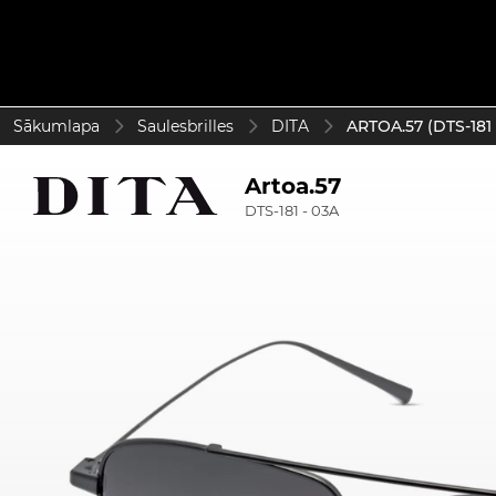
Sākumlapa
Saulesbrilles
DITA
ARTOA.57 (DTS-181 
Artoa.57
DTS-181 - 03A