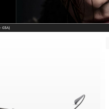
- 03A)