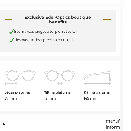
Exclusive Edel-Optics boutique
benefits
Bezmaksas piegāde turp un atpakaļ
Tiesības atgriezt preci 30 dienu laikā
Lēcas platums
Tiltiņa platums
Kājiņu garums
57 mm
15 mm
145 mm
manufactur
information