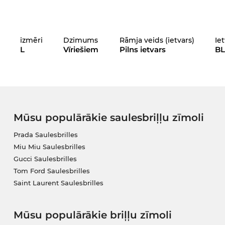
izmēri
Dzimums
Rāmja veids (ietvars)
Ie
L
Vīriešiem
Pilns ietvars
BL
Mūsu populārākie saulesbriļļu zīmoli
Prada Saulesbrilles
Miu Miu Saulesbrilles
Gucci Saulesbrilles
Tom Ford Saulesbrilles
Saint Laurent Saulesbrilles
Mūsu populārākie briļļu zīmoli