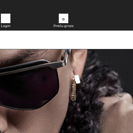
0
Login
Preču grozs