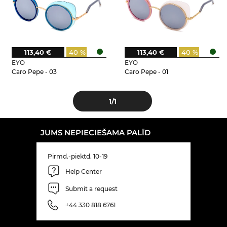
113,40 €
40 %
113,40 €
40 %
EYO
EYO
Caro Pepe - 03
Caro Pepe - 01
1
/1
JUMS NEPIECIEŠAMA PALĪD
Pirmd.-piektd. 10-19
Help Center
Submit a request
+44 330 818 6761