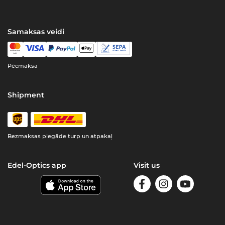
Samaksas veidi
Pēcmaksa
Shipment
Bezmaksas piegāde turp un atpakaļ
Edel-Optics app
Visit us