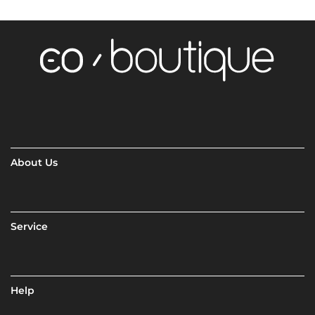
About Us
Service
Help