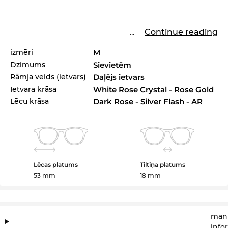
...
Continue reading
izmēri
M
Dzimums
Sievietēm
Rāmja veids (ietvars)
Daļējs ietvars
Ietvara krāsa
White Rose Crystal - Rose Gold
Lēcu krāsa
Dark Rose - Silver Flash - AR
Lēcas platums
Tiltiņa platums
53 mm
18 mm
manu
info