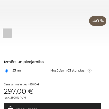
-40 %
Izmērs un pieejamība
53 mm
Nosūtīsim 63 stundas
495,00 €
Cena var mainīties
297,00
€
iesk. 21.00% PVN