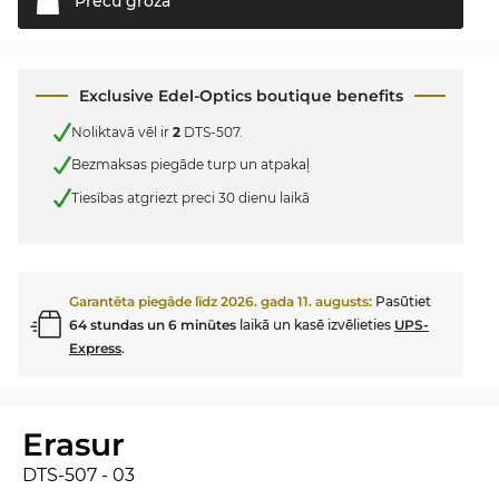
Preču
grozā
Exclusive Edel-Optics boutique benefits
Noliktavā vēl ir
2
DTS-507.
Bezmaksas piegāde turp un atpakaļ
Tiesības atgriezt preci 30 dienu laikā
Garantēta piegāde līdz
2026. gada 11. augusts
:
Pasūtiet
64 stundas un 6 minūtes
laikā un kasē izvēlieties
UPS-
Express
.
Erasur
DTS-507 - 03