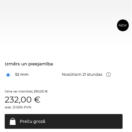
Izmērs un pieejamība
52 mm
Nosūtīsim 21 stundas
290,00 €
Cena var mainīties
232,00
€
iesk. 21.00% PVN
Preču
grozā