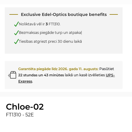
Exclusive Edel-Optics boutique benefits
Noliktavā vēl ir
3
FT1310.
Bezmaksas piegāde turp un atpakaļ
Tiesības atgriezt preci 30 dienu laikā
Garantēta piegāde līdz
2026. gada 11. augusts
:
Pasūtiet
22 stundas un 43 minūtes
laikā un kasē izvēlieties
UPS-
Express
.
Chloe-02
FT1310 - 52E