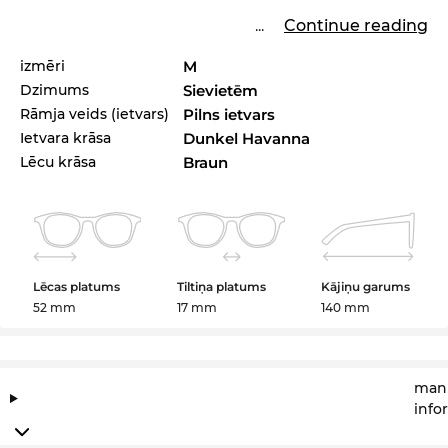
...
Continue reading
izmēri
M
Dzimums
Sievietēm
Rāmja veids (ietvars)
Pilns ietvars
Ietvara krāsa
Dunkel Havanna
Lēcu krāsa
Braun
Lēcas platums
Tiltiņa platums
Kājiņu garums
52 mm
17 mm
140 mm
manu
info