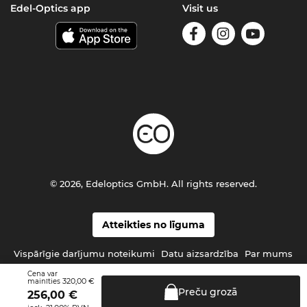
Edel-Optics app
Visit us
© 2026, Edeloptics GmbH. All rights reserved.
Atteikties no līguma
Vispārīgie darījumu noteikumi
Datu aizsardzība
Par mums
Cena var
320,00 €
mainīties
Preču
grozā
256,00
€