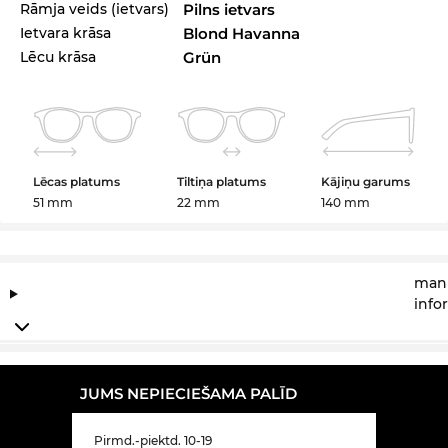
Rāmja veids (ietvars)
Pilns ietvars
Ietvara krāsa
Blond Havanna
Lēcu krāsa
Grün
Lēcas platums
Tiltiņa platums
Kājiņu garums
51 mm
22 mm
140 mm
manu
info
JUMS NEPIECIEŠAMA PALĪD
Pirmd.-piektd. 10-19