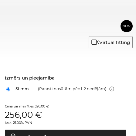
Virtual fitting
Izmērs un pieejamība
51 mm
(Parasti nosūtām pēc 1-2 nedēļām)
320,00 €
Cena var mainīties
256,00
€
iesk. 21.00% PVN