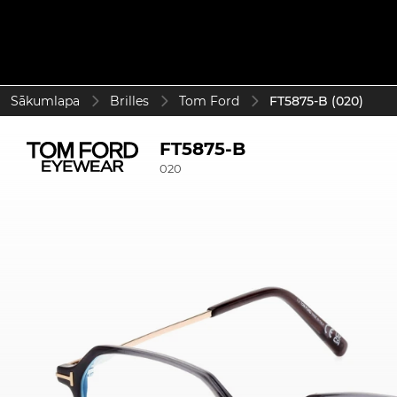
Sākumlapa
Brilles
Tom Ford
FT5875-B (020)
FT5875-B
020