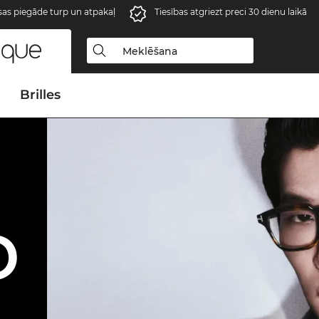
s piegāde turp un atpakaļ
Tiesības atgriezt preci 30 dienu laikā
Brilles