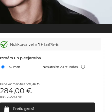
Noliktavā vēl ir
1
FT5875-B.
Izmērs un pieejamība
52 mm
Nosūtīsim 20 stundas
355,00 €
Cena var mainīties
284,00
€
iesk. 21.00% PVN
Preču
grozā