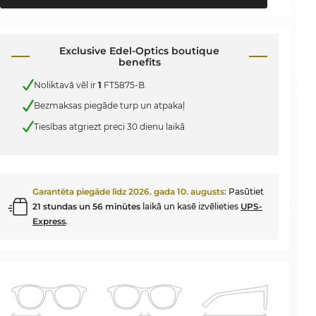
Exclusive Edel-Optics boutique
benefits
Noliktavā vēl ir
1
FT5875-B.
Bezmaksas piegāde turp un atpakaļ
Tiesības atgriezt preci 30 dienu laikā
Garantēta piegāde līdz
2026. gada 10. augusts
:
Pasūtiet
21 stundas un 56 minūtes
laikā un kasē izvēlieties
UPS-
Express
.