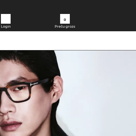
0
Login
Preču grozs