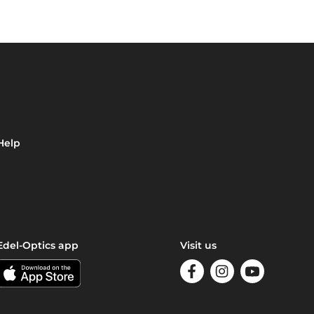
Help
Edel-Optics app
Visit us