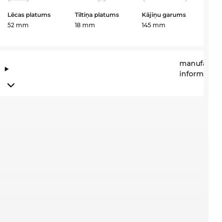
Lēcas platums
Tiltiņa platums
Kājiņu garums
52 mm
18 mm
145 mm
manufactur
information