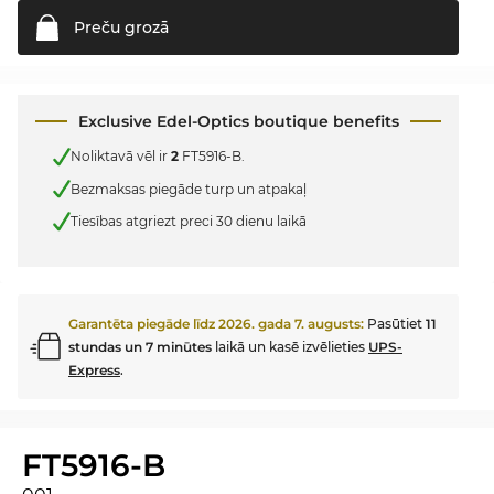
Preču
grozā
Exclusive Edel-Optics boutique benefits
Noliktavā vēl ir
2
FT5916-B.
Bezmaksas piegāde turp un atpakaļ
Tiesības atgriezt preci 30 dienu laikā
Garantēta piegāde līdz
2026. gada 7. augusts
:
Pasūtiet
11
stundas un 7 minūtes
laikā un kasē izvēlieties
UPS-
Express
.
FT5916-B