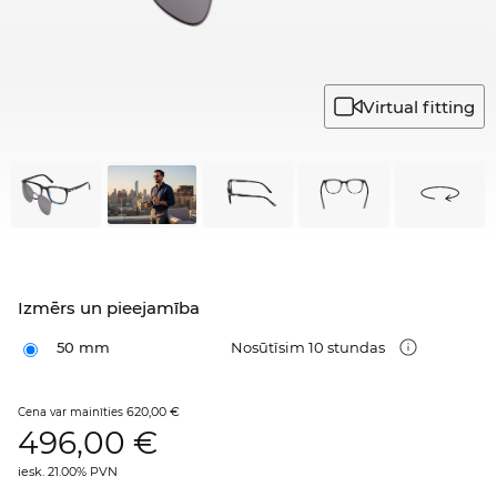
Virtual fitting
Izmērs un pieejamība
50 mm
Nosūtīsim 10 stundas
620,00 €
Cena var mainīties
496,00
€
iesk. 21.00% PVN