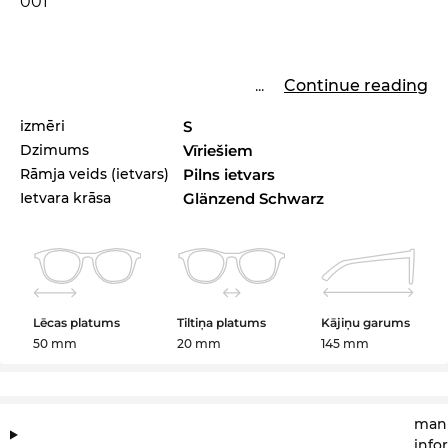
001
...
Continue reading
izmēri
S
Dzimums
Vīriešiem
Rāmja veids (ietvars)
Pilns ietvars
Ietvara krāsa
Glänzend Schwarz
Lēcas platums
Tiltiņa platums
Kājiņu garums
50 mm
20 mm
145 mm
manu
info