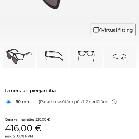
Virtual fitting
Izmērs un pieejamība
50 mm
(Parasti nosūtām pēc 1-2 nedēļām)
520,00 €
Cena var mainīties
416,00
€
iesk. 21.00% PVN