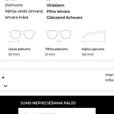
Dzimums
Vīriešiem
Rāmja veids (ietvars)
Pilns ietvars
Ietvara krāsa
Glänzend Schwarz
Lēcas platums
Tiltiņa platums
Kājiņu garums
50 mm
21 mm
145 mm
manu
info
JUMS NEPIECIEŠAMA PALĪD