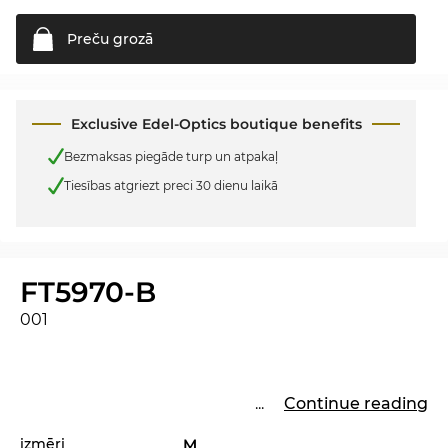
Preču
grozā
Exclusive Edel-Optics boutique benefits
Bezmaksas piegāde turp un atpakaļ
Tiesības atgriezt preci 30 dienu laikā
FT5970-B
001
...
Continue reading
izmēri
M