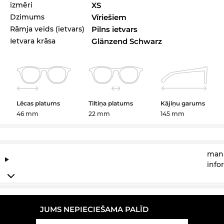
izmēri
XS
Dzimums
Vīriešiem
Rāmja veids (ietvars)
Pilns ietvars
Ietvara krāsa
Glänzend Schwarz
Lēcas platums
Tiltiņa platums
Kājiņu garums
46 mm
22 mm
145 mm
manu
info
JUMS NEPIECIEŠAMA PALĪD