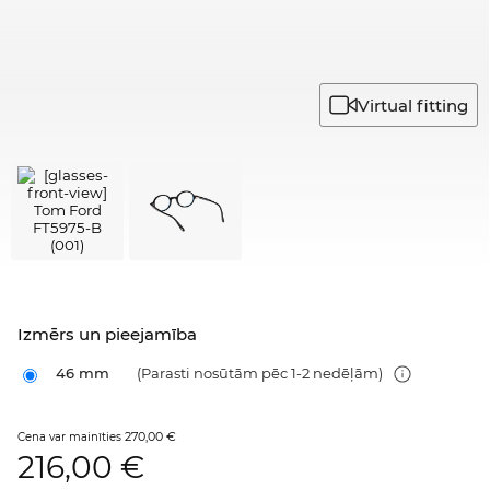
Virtual fitting
Izmērs un pieejamība
46 mm
(Parasti nosūtām pēc 1-2 nedēļām)
270,00 €
Cena var mainīties
216,00
€