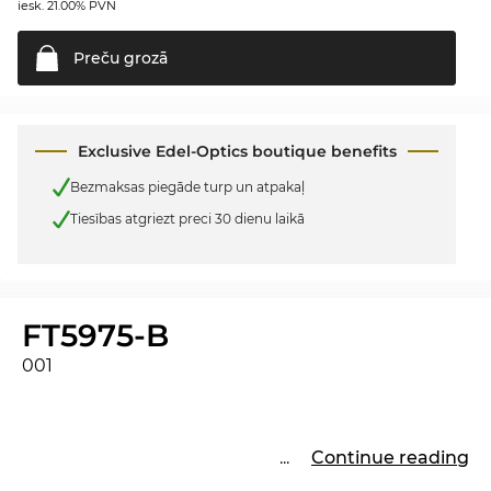
iesk. 21.00% PVN
Preču
grozā
Exclusive Edel-Optics boutique benefits
Bezmaksas piegāde turp un atpakaļ
Tiesības atgriezt preci 30 dienu laikā
FT5975-B
001
...
Continue reading