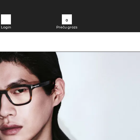
0
Login
Preču grozs