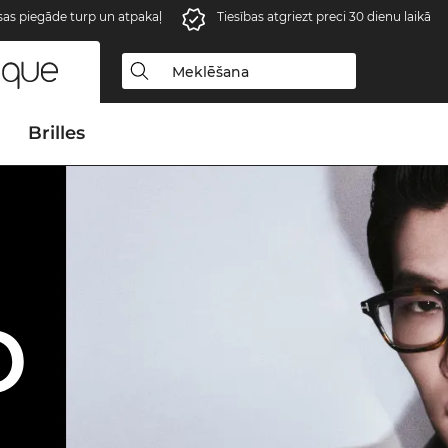
s piegāde turp un atpakaļ
Tiesības atgriezt preci 30 dienu laikā
Brilles