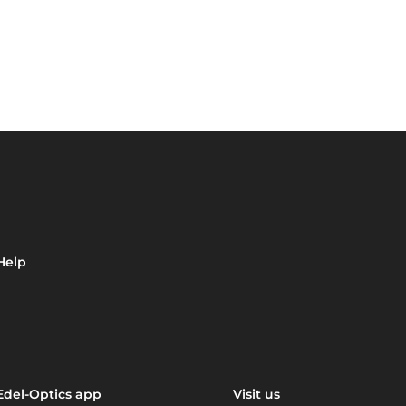
Help
Edel-Optics app
Visit us