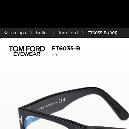
Sākumlapa
Brilles
Tom Ford
FT6035-B (001)
FT6035-B
001