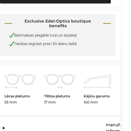
Exclusive Edel-Optics boutique
benefits
Bezmaksas piegāde turp un atpakaļ
Tiesības atgriezt preci 30 dienu laikā
Lēcas platums
Tiltiņa platums
Kājiņu garums
55 mm
17 mm
140 mm
manufactur
information