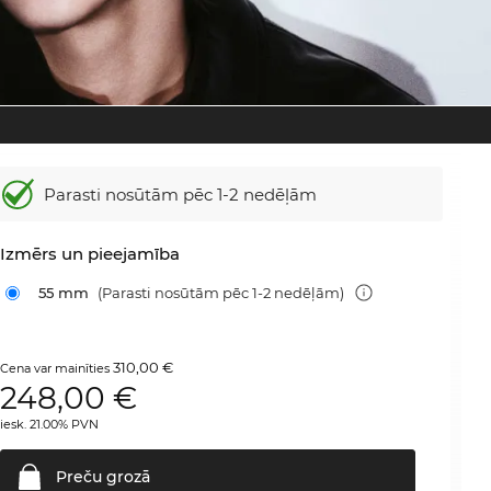
Parasti nosūtām
pēc 1-2 nedēļām
Izmērs un pieejamība
55 mm
(Parasti nosūtām pēc 1-2 nedēļām)
310,00 €
Cena var mainīties
248,00
€
iesk. 21.00% PVN
Preču
grozā