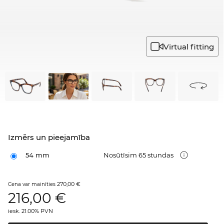
Virtual fitting
Izmērs un pieejamība
54 mm
Nosūtīsim 65 stundas
270,00 €
Cena var mainīties
216,00
€
iesk. 21.00% PVN