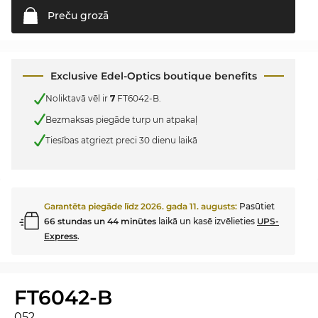
Preču
grozā
Exclusive Edel-Optics boutique benefits
Noliktavā vēl ir
7
FT6042-B.
Bezmaksas piegāde turp un atpakaļ
Tiesības atgriezt preci 30 dienu laikā
Garantēta piegāde līdz
2026. gada 11. augusts
:
Pasūtiet
66 stundas un 44 minūtes
laikā un kasē izvēlieties
UPS-
Express
.
FT6042-B
052