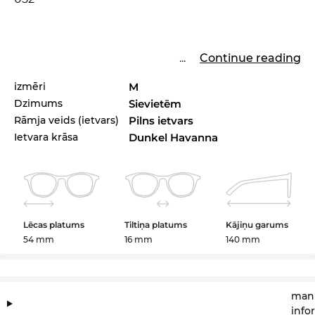
...
Continue reading
izmēri
M
Dzimums
Sievietēm
Rāmja veids (ietvars)
Pilns ietvars
Ietvara krāsa
Dunkel Havanna
Lēcas platums
Tiltiņa platums
Kājiņu garums
54 mm
16 mm
140 mm
manu
info