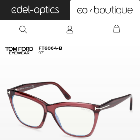
0
FT6064-B
071