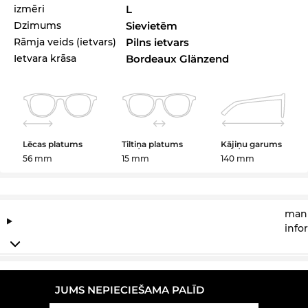
izmēri
L
Dzimums
Sievietēm
Rāmja veids (ietvars)
Pilns ietvars
Ietvara krāsa
Bordeaux Glänzend
Lēcas platums
Tiltiņa platums
Kājiņu garums
56 mm
15 mm
140 mm
manu
info
JUMS NEPIECIEŠAMA PALĪD