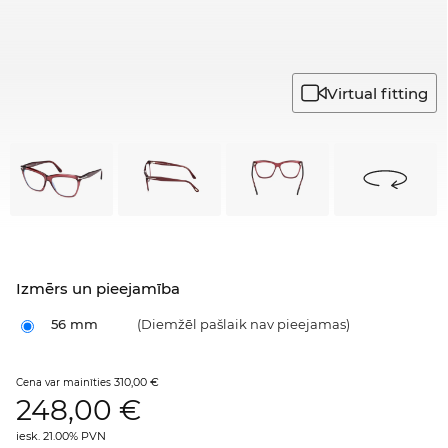
Virtual fitting
Izmērs un pieejamība
56 mm
(Diemžēl pašlaik nav pieejamas)
310,00 €
Cena var mainīties
248,00
€
iesk. 21.00% PVN