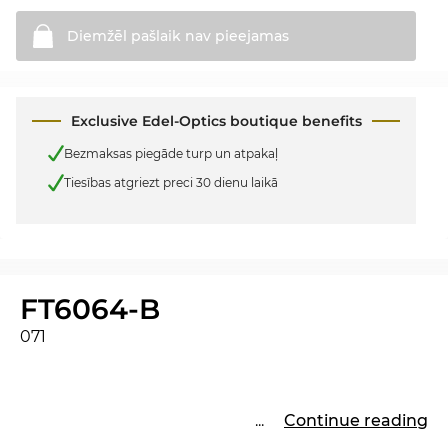
Diemžēl pašlaik nav
pieejamas
Exclusive Edel-Optics boutique benefits
Bezmaksas piegāde turp un atpakaļ
Tiesības atgriezt preci 30 dienu laikā
FT6064-B
071
...
Continue reading