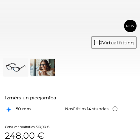
Virtual fitting
Izmērs un pieejamība
50 mm
Nosūtīsim 14 stundas
310,00 €
Cena var mainīties
248,00
€