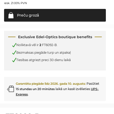
iesk. 21.00% PVN
Preču
grozā
Exclusive Edel-Optics boutique benefits
Noliktavā vēl ir
2
FT6092-B.
Bezmaksas piegāde turp un atpakaļ
Tiesības atgriezt preci 30 dienu laikā
Garantēta piegāde līdz
2026. gada 10. augusts
:
Pasūtiet
15 stundas un 20 minūtes
laikā un kasē izvēlieties
UPS-
Express
.