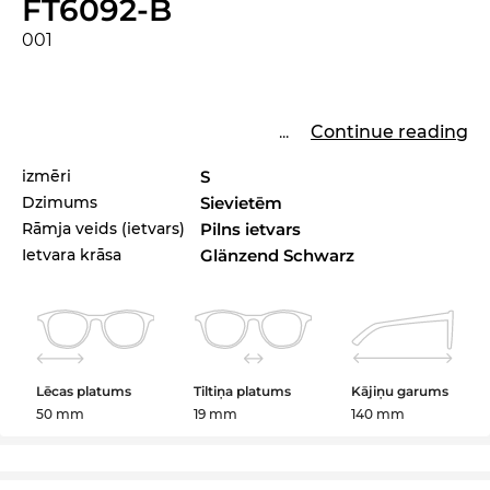
FT6092-B
001
...
Continue reading
izmēri
S
Dzimums
Sievietēm
Rāmja veids (ietvars)
Pilns ietvars
Ietvara krāsa
Glänzend Schwarz
Lēcas platums
Tiltiņa platums
Kājiņu garums
50 mm
19 mm
140 mm