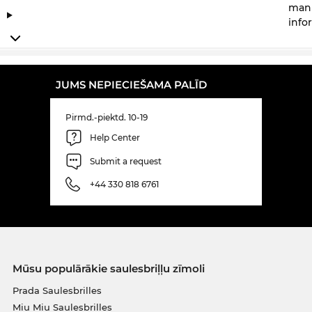
manu
info
JUMS NEPIECIEŠAMA PALĪD
Pirmd.-piektd. 10-19
Help Center
Submit a request
+44 330 818 6761
Mūsu populārākie saulesbriļļu zīmoli
Prada Saulesbrilles
Miu Miu Saulesbrilles