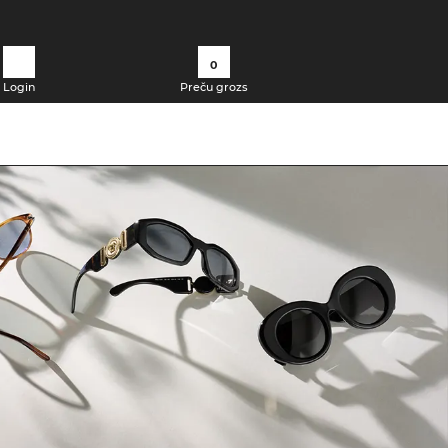
0
Login
Preču grozs