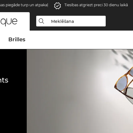
s piegāde turp un atpakaļ
Tiesības atgriezt preci 30 dienu laikā
Brilles
ts