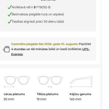
Noliktavā vēl ir
5
FT6092-B.
Bezmaksas piegāde turp un atpakaļ
Tiesības atgriezt preci 30 dienu laikā
Garantēta piegāde līdz
2026. gada 10. augusts
:
Pasūtiet
4 stundas un 40 minūtes
laikā un kasē izvēlieties
UPS-
Express
.
Lēcas platums
Tiltiņa platums
Kājiņu garums
50 mm
19 mm
140 mm