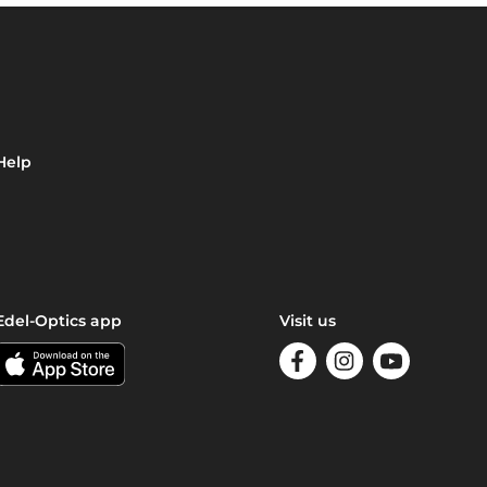
Help
Edel-Optics app
Visit us