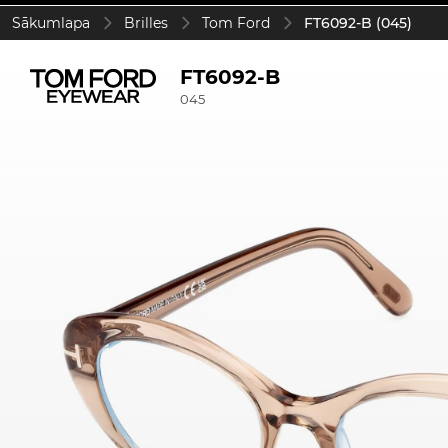
Sākumlapa
Brilles
Tom Ford
FT6092-B (045)
FT6092-B
045