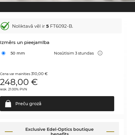
Noliktavā vēl ir
5
FT6092-B.
Izmērs un pieejamība
50 mm
Nosūtīsim 3 stundas
310,00 €
Cena var mainīties
248,00
€
iesk. 21.00% PVN
Preču
grozā
Exclusive Edel-Optics boutique
benefits