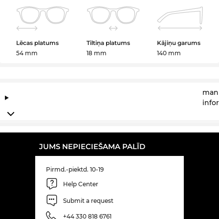
Lēcas platums
Tiltiņa platums
Kājiņu garums
54 mm
18 mm
140 mm
manu
info
JUMS NEPIECIEŠAMA PALĪD
Pirmd.-piektd. 10-19
Help Center
Submit a request
+44 330 818 6761