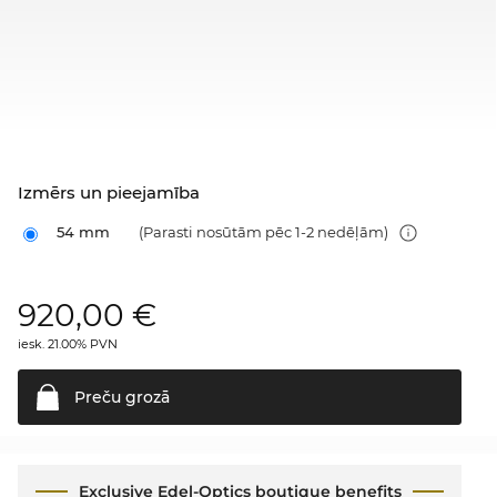
Izmērs un pieejamība
54 mm
(Parasti nosūtām pēc 1-2 nedēļām)
920,00
€
iesk. 21.00% PVN
Preču
grozā
Exclusive Edel-Optics boutique benefits