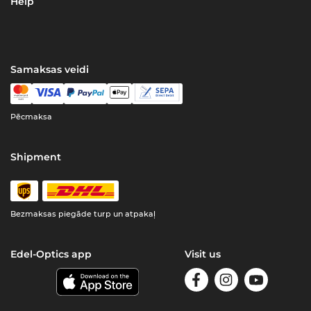
Help
Samaksas veidi
Pēcmaksa
Shipment
Bezmaksas piegāde turp un atpakaļ
Edel-Optics app
Visit us