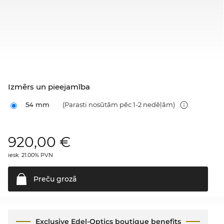
Izmērs un pieejamība
54 mm
(Parasti nosūtām pēc 1-2 nedēļām)
920,00
€
iesk. 21.00% PVN
Preču
grozā
Exclusive Edel-Optics boutique benefits