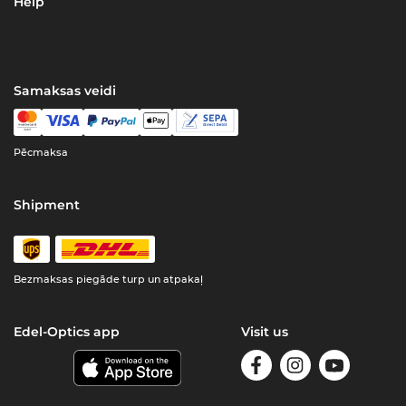
Help
Samaksas veidi
Pēcmaksa
Shipment
Bezmaksas piegāde turp un atpakaļ
Edel-Optics app
Visit us