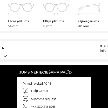
Lēcas platums
Tiltiņa platums
Kājiņu garums
54 mm
18 mm
140 mm
manu
info
JUMS NEPIECIEŠAMA PALĪD
Pirmd.-piektd. 10-19
Help Center
Submit a request
+44 330 818 6761