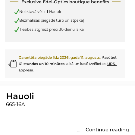
Exclusive Edel-Optics boutique benefits
Noliktavā vēl ir
1
Hauoli.
Bezmaksas piegāde turp un atpakaļ
Tiesības atgriezt preci 30 dienu laikā
Garantēta piegāde līdz
2026. gada 11. augusts
:
Pasūtiet
61 stundas un 10 minūtes
laikā un kasē izvēlieties
UPS-
Express
.
Hauoli
665-16A
...
Continue reading