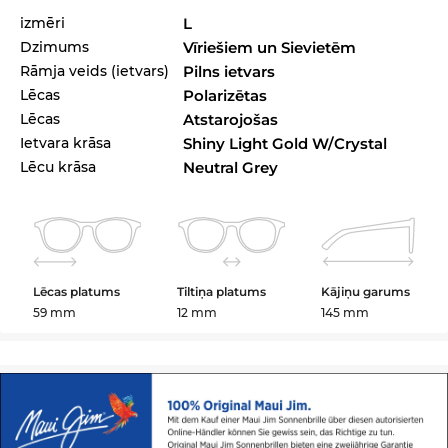
izmēri
L
Dzimums
Vīriešiem un Sievietēm
Rāmja veids (ietvars)
Pilns ietvars
Lēcas
Polarizētas
Lēcas
Atstarojošas
Ietvara krāsa
Shiny Light Gold W/Crystal
Lēcu krāsa
Neutral Grey
Lēcas platums
Tiltiņa platums
Kājiņu garums
59 mm
12 mm
145 mm