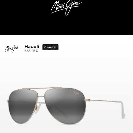
Hauoli
Polarized
665-16A