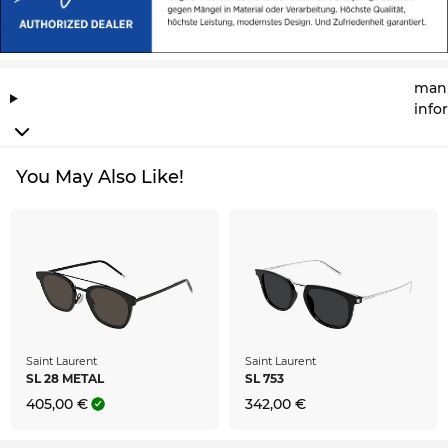
manu
info
You May Also Like!
Saint Laurent
Saint Laurent
SL 28 METAL
SL 753
405,00 €
342,00 €