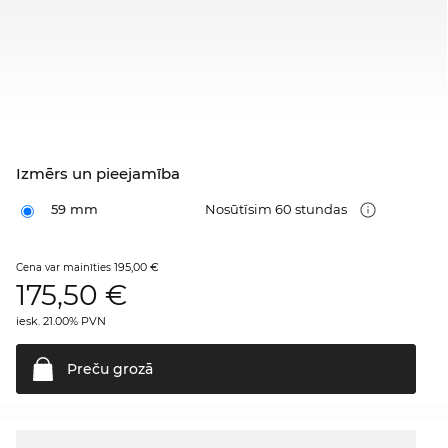
Izmērs un pieejamība
59 mm
Nosūtīsim 60 stundas
195,00 €
Cena var mainīties
175,50
€
iesk. 21.00% PVN
Preču
grozā