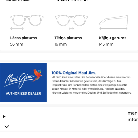
Lēcas platums
Tiltiņa platums
Kājiņu garums
56 mm
16 mm
145 mm
manu
info