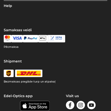
Help
Samaksas veidi
Pēcmaksa
Shipment
Bezmaksas piegāde turp un atpakaļ
Edel-Optics app
Visit us