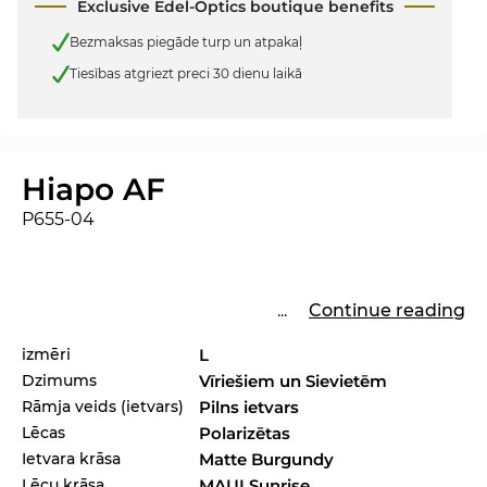
Exclusive Edel-Optics boutique benefits
Bezmaksas piegāde turp un atpakaļ
Tiesības atgriezt preci 30 dienu laikā
Hiapo AF
P655-04
...
Continue reading
izmēri
L
Dzimums
Vīriešiem un Sievietēm
Rāmja veids (ietvars)
Pilns ietvars
Lēcas
Polarizētas
Ietvara krāsa
Matte Burgundy
Lēcu krāsa
MAUI Sunrise