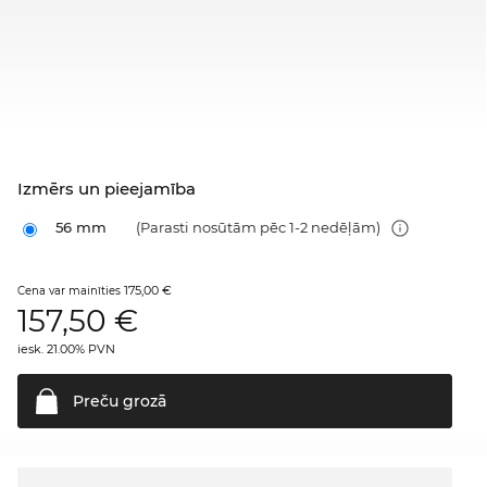
Izmērs un pieejamība
56 mm
(Parasti nosūtām pēc 1-2 nedēļām)
175,00 €
Cena var mainīties
157,50
€
iesk. 21.00% PVN
Preču
grozā