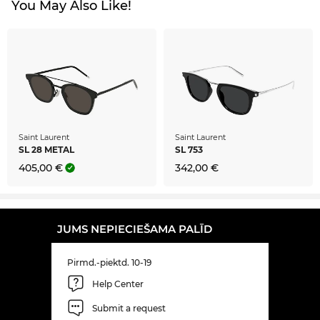
You May Also Like!
Saint Laurent
Saint Laurent
SL 28 METAL
SL 753
405,00 €
342,00 €
JUMS NEPIECIEŠAMA PALĪD
Pirmd.-piektd. 10-19
Help Center
Submit a request