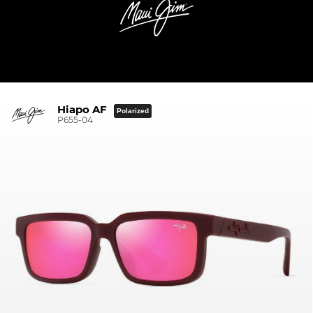
Hiapo AF
Polarized
P655-04