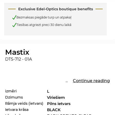
Exclusive Edel-Optics boutique benefits
Bezmaksas piegāde turp un atpakaļ
Tiesības atgriezt preci 30 dienu laikā
Mastix
DTS-712 - 01A
...
Continue reading
izmēri
L
Dzimums
Vīriešiem
Rāmja veids (ietvars)
Pilns ietvars
Ietvara krāsa
BLACK