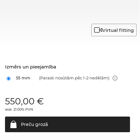
Virtual fitting
Izmērs un pieejamība
55 mm
(Parasti nosūtām pēc 1-2 nedēļām)
550,00
€
iesk. 21.00% PVN
Preču
grozā