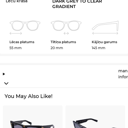
Lēcu krāsa
DARK GREY TO CLEAR
GRADIENT
Lēcas platums
Tiltiņa platums
Kājiņu garums
55 mm
20 mm
145 mm
manu
info
You May Also Like!