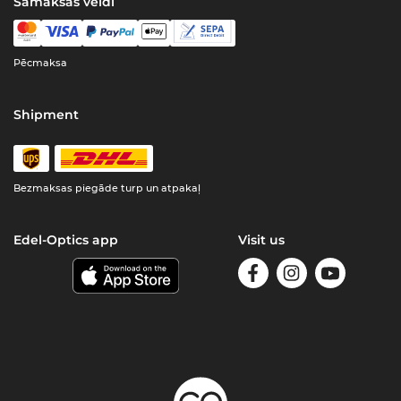
Samaksas veidi
Pēcmaksa
Shipment
Bezmaksas piegāde turp un atpakaļ
Edel-Optics app
Visit us