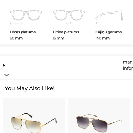
Lēcas platums
Tiltiņa platums
Kājiņu garums
60 mm
16 mm
140 mm
manu
info
You May Also Like!