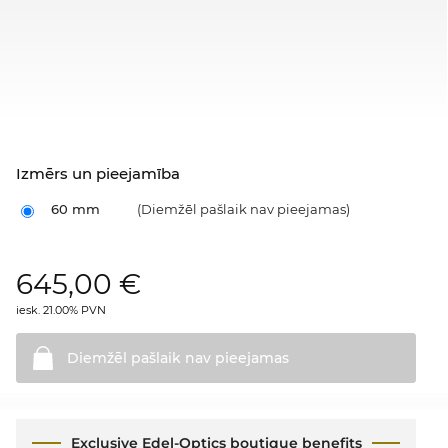
Izmērs un pieejamība
60 mm
(Diemžēl pašlaik nav pieejamas)
645,00
€
iesk. 21.00% PVN
Diemžēl pašlaik nav
pieejamas
Exclusive Edel-Optics boutique benefits