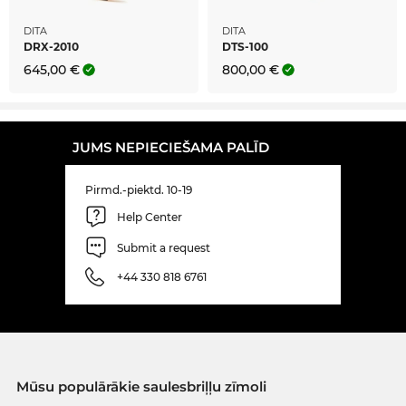
DITA
DITA
DRX-2010
DTS-100
645,00 €
800,00 €
JUMS NEPIECIEŠAMA PALĪD
Pirmd.-piektd. 10-19
Help Center
Submit a request
+44 330 818 6761
Mūsu populārākie saulesbriļļu zīmoli