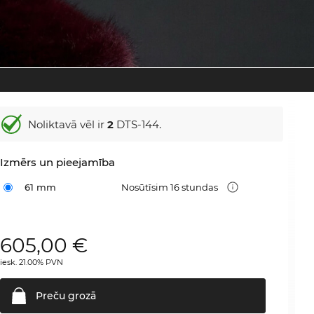
Noliktavā vēl ir
2
DTS-144.
Izmērs un pieejamība
61 mm
Nosūtīsim 16 stundas
605,00
€
iesk. 21.00% PVN
Preču
grozā