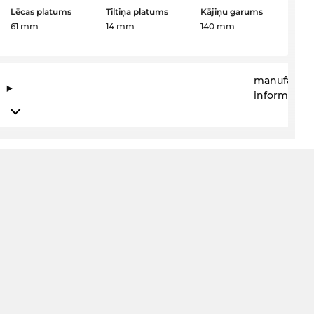
Lēcas platums
Tiltiņa platums
Kājiņu garums
61 mm
14 mm
140 mm
manufactur
information
 FLASH