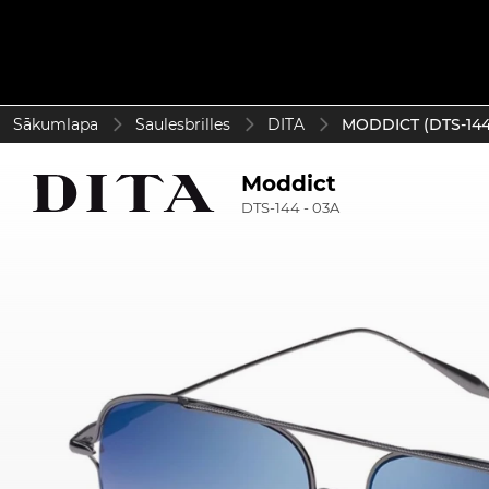
Sākumlapa
Saulesbrilles
DITA
MODDICT (DTS-144 
Moddict
DTS-144 - 03A