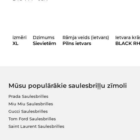
izmēri
Dzimums
Rāmja veids (ietvars)
Ietvara krā
XL
Sievietēm
Pilns ietvars
BLACK R
Mūsu populārākie saulesbriļļu zīmoli
Prada Saulesbrilles
Miu Miu Saulesbrilles
Gucci Saulesbrilles
Tom Ford Saulesbrilles
Saint Laurent Saulesbrilles