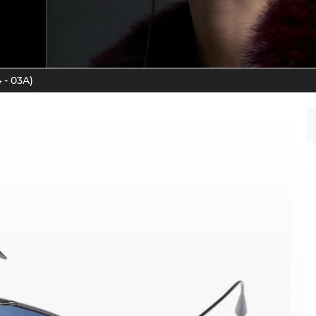
- 03A)