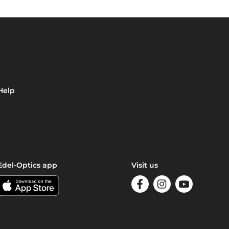
Help
Edel-Optics app
Visit us