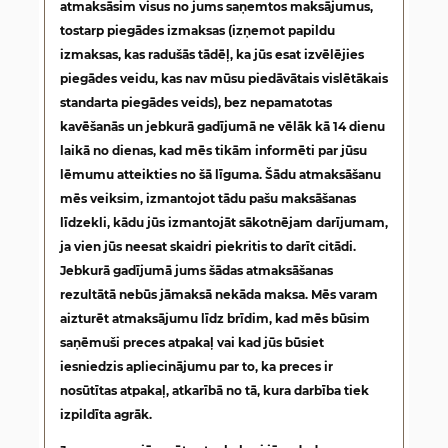
atmaksāsim visus no jums saņemtos maksājumus,
tostarp piegādes izmaksas (izņemot papildu
izmaksas, kas radušās tādēļ, ka jūs esat izvēlējies
piegādes veidu, kas nav mūsu piedāvātais vislētākais
standarta piegādes veids), bez nepamatotas
kavēšanās un jebkurā gadījumā ne vēlāk kā 14 dienu
laikā no dienas, kad mēs tikām informēti par jūsu
lēmumu atteikties no šā līguma. Šādu atmaksāšanu
mēs veiksim, izmantojot tādu pašu maksāšanas
līdzekli, kādu jūs izmantojāt sākotnējam darījumam,
ja vien jūs neesat skaidri piekritis to darīt citādi.
Jebkurā gadījumā jums šādas atmaksāšanas
rezultātā nebūs jāmaksā nekāda maksa. Mēs varam
aizturēt atmaksājumu līdz brīdim, kad mēs būsim
saņēmuši preces atpakaļ vai kad jūs būsiet
iesniedzis apliecinājumu par to, ka preces ir
nosūtītas atpakaļ, atkarībā no tā, kura darbība tiek
izpildīta agrāk.