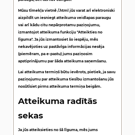
Mūsu tīmekļa vietnē /.html jūs varat arī elektroniski
aizpildīt un iesniegt atteikuma veidlapas paraugu
vai arī kādu citu nepārprotamu paziņojumu,
izmantojot atteikuma funkciju "Atteikties no
līguma". Ja jūs izmantosiet šo iespēju, mēs
nekavējoties uz pastāvīga informācijas nesēja
(piemēram, pa e-pastu) jums paziņosim
apstiprinājumu par šāda atteikuma saņemšanu.
Lai atteikuma termiņš būtu ievērots, pietiek, ja savu
paziņojumu par atteikuma tiesību izmantošanu jūs
nosūtīsiet pirms atteikuma termiņa beigām.
Atteikuma radītās
sekas
Ja jūs atteiksieties no šā līguma, mēs jums