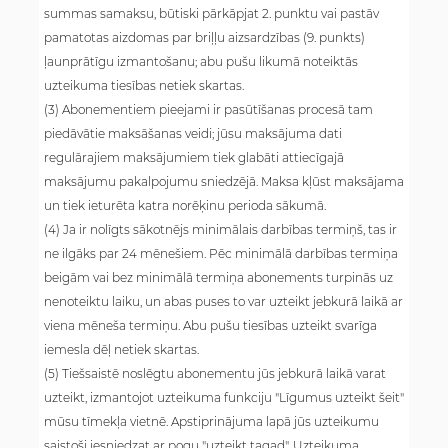
summas samaksu, būtiski pārkāpjat 2. punktu vai pastāv
pamatotas aizdomas par briļļu aizsardzības (9. punkts)
ļaunprātīgu izmantošanu; abu pušu likumā noteiktās
uzteikuma tiesības netiek skartas.
(3) Abonementiem pieejami ir pasūtīšanas procesā tam
piedāvātie maksāšanas veidi; jūsu maksājuma dati
regulārajiem maksājumiem tiek glabāti attiecīgajā
maksājumu pakalpojumu sniedzējā. Maksa kļūst maksājama
un tiek ieturēta katra norēķinu perioda sākumā.
(4) Ja ir nolīgts sākotnējs minimālais darbības termiņš, tas ir
ne ilgāks par 24 mēnešiem. Pēc minimālā darbības termiņa
beigām vai bez minimālā termiņa abonements turpinās uz
nenoteiktu laiku, un abas puses to var uzteikt jebkurā laikā ar
viena mēneša termiņu. Abu pušu tiesības uzteikt svarīga
iemesla dēļ netiek skartas.
(5) Tiešsaistē noslēgtu abonementu jūs jebkurā laikā varat
uzteikt, izmantojot uzteikuma funkciju "Līgumus uzteikt šeit"
mūsu tīmekļa vietnē. Apstiprinājuma lapā jūs uzteikumu
saistoši iesniedzat ar pogu "uzteikt tagad". Uzteikuma