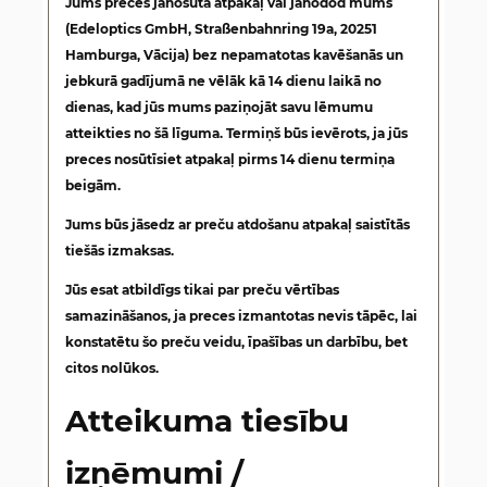
Jums preces jānosūta atpakaļ vai jānodod mums
(Edeloptics GmbH, Straßenbahnring 19a, 20251
Hamburga, Vācija) bez nepamatotas kavēšanās un
jebkurā gadījumā ne vēlāk kā 14 dienu laikā no
dienas, kad jūs mums paziņojāt savu lēmumu
atteikties no šā līguma. Termiņš būs ievērots, ja jūs
preces nosūtīsiet atpakaļ pirms 14 dienu termiņa
beigām.
Jums būs jāsedz ar preču atdošanu atpakaļ saistītās
tiešās izmaksas.
Jūs esat atbildīgs tikai par preču vērtības
samazināšanos, ja preces izmantotas nevis tāpēc, lai
konstatētu šo preču veidu, īpašības un darbību, bet
citos nolūkos.
Atteikuma tiesību
izņēmumi /