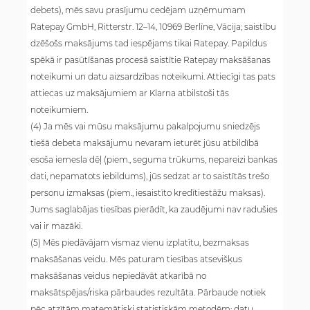
debets), mēs savu prasījumu cedējam uzņēmumam
Ratepay GmbH, Ritterstr. 12–14, 10969 Berlīne, Vācija; saistību
dzēšošs maksājums tad iespējams tikai Ratepay. Papildus
spēkā ir pasūtīšanas procesā saistītie Ratepay maksāšanas
noteikumi un datu aizsardzības noteikumi. Attiecīgi tas pats
attiecas uz maksājumiem ar Klarna atbilstoši tās
noteikumiem.
(4) Ja mēs vai mūsu maksājumu pakalpojumu sniedzējs
tiešā debeta maksājumu nevaram ieturēt jūsu atbildībā
esoša iemesla dēļ (piem., seguma trūkums, nepareizi bankas
dati, nepamatots iebildums), jūs sedzat ar to saistītās trešo
personu izmaksas (piem., iesaistīto kredītiestāžu maksas).
Jums saglabājas tiesības pierādīt, ka zaudējumi nav radušies
vai ir mazāki.
(5) Mēs piedāvājam vismaz vienu izplatītu, bezmaksas
maksāšanas veidu. Mēs paturam tiesības atsevišķus
maksāšanas veidus nepiedāvāt atkarībā no
maksātspējas/riska pārbaudes rezultāta. Pārbaude notiek
pēc atzītām matemātiski statistiskām metodēm; datu