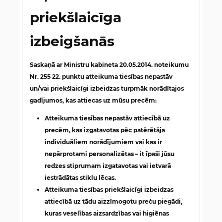
priekšlaicīga
izbeigšanās
Saskaņā ar Ministru kabineta 20.05.2014. noteikumu
Nr. 255 22. punktu atteikuma tiesības nepastāv
un/vai priekšlaicīgi izbeidzas turpmāk norādītajos
gadījumos, kas attiecas uz mūsu precēm:
Atteikuma tiesības
nepastāv
attiecībā uz
precēm, kas izgatavotas pēc patērētāja
individuāliem norādījumiem vai kas ir
nepārprotami personalizētas –
it īpaši jūsu
redzes stiprumam izgatavotas vai ietvarā
iestrādātas stiklu lēcas
.
Atteikuma tiesības
priekšlaicīgi izbeidzas
attiecībā uz tādu aizzīmogotu preču piegādi,
kuras veselības aizsardzības vai higiēnas