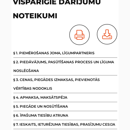
VISPĀRĪGIE DARĪJUMU
NOTEIKUMI
§ 1. PIEMĒROŠANAS JOMA, LĪGUMPARTNERIS
§ 2. PIEDĀVĀJUMS, PASŪTĪŠANAS PROCESS UN LĪGUMA
NOSLĒGŠANA
§ 3. CENAS, PIEGĀDES IZMAKSAS, PIEVIENOTĀS
VĒRTĪBAS NODOKLIS
§ 4. APMAKSA, MAKSĀTSPĒJA
§ 5. PIEGĀDE UN NOSŪTĪŠANA
§ 6. ĪPAŠUMA TIESĪBU ATRUNA
§ 7. IESKAITS, IETURĒJUMA TIESĪBAS, PRASĪJUMU CESIJA