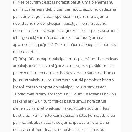
(1) Mēs paturam tiesības noraidīt pasūtījuma pieņemšanu
pamatota iemesla dēļ, it īpaši pamatotu aizdomu gadījumā
par ļaunprātīgu rīcību, nepareizām ziņām, maksājuma
nepildīšanu no iepriekšējiem pasūtījumiem, krāpšanu,
nepamatotiem maksājuma atgriezeniskiem pieprasījumiem
(chargeback) vai mūsu darbinieku apdraudējuma vai
apvainojuma gadījumā. Diskriminācijas aizlieguma normas
netiek skartas.
(2) Brīvprātīgus papildpakalpojumus, piemēram, bezmaksas
atpakaļsūtīšanas uzlīmi (§ 11 2. punkts), mēs piešķiram tikai
paredzētajam mērķim atbilstošas izmantošanas gadījumā;
ja jūsu atpakaļsūtījumu īpatsvars būtiski pārsniedz ierasto
līmeni, mēs šo brīvprātīgo pakalpojumu varam izslēgt.
Turklāt mēs varam izmantot savu līgumu slēgšanas brīvību
saskaņā ar § 2 un turpmākos pasūtījumus noraidīt vai
pieņemt tikai pret priekšapmaksu. Atpakaļsūtījumi, kas
balstīti uz likumā noteiktām tiesībām (atteikums, atbildība
par neatbilstību), atpakaļsūtījumu īpatsvara noteikšanā
netiek ņemti vērā; likumā noteikto atteikuma tiesību