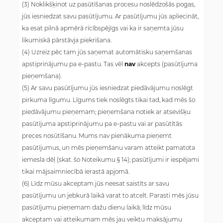
(3) Noklikšķinot uz pasūtīšanas procesu noslēdzošās pogas,
jūs iesniedzat savu pasūtījumu. Ar pasūtījumu jūs apliecināt,
ka esat pilnā apmērā rīcībspējīgs vai ka ir saņemta jūsu
likumiskā pārstāvja piekrišana.
(4) Uzreiz pēc tam jūs saņemat automātisku saņemšanas
apstiprinājumu pa e-pastu. Tas vēl
nav
akcepts (pasūtījuma
pieņemšana).
(5) Ar savu pasūtījumu jūs iesniedzat piedāvājumu noslēgt
pirkuma līgumu. Līgums tiek noslēgts tikai tad, kad mēs šo
piedāvājumu pieņemam; pieņemšana notiek ar atsevišķu
pasūtījuma apstiprinājumu pa e-pastu vai ar pasūtītās
preces nosūtīšanu. Mums nav pienākuma pieņemt
pasūtījumus, un mēs pieņemšanu varam atteikt pamatota
iemesla dēļ (skat. šo Noteikumu § 14); pasūtījumi ir iespējami
tikai mājsaimniecībā ierastā apjomā.
(6) Līdz mūsu akceptam jūs neesat saistīts ar savu
pasūtījumu un jebkurā laikā varat to atcelt. Parasti mēs jūsu
pasūtījumu pieņemam dažu dienu laikā; līdz mūsu
akceptam vai atteikumam mēs jau veiktu maksājumu