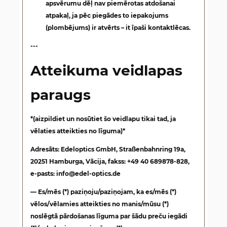
apsvērumu dēļ nav piemērotas atdošanai
atpakaļ, ja pēc piegādes to iepakojums
(plombējums) ir atvērts –
it īpaši kontaktlēcas
.
---
Atteikuma veidlapas
paraugs
*(aizpildiet un nosūtiet šo veidlapu tikai tad, ja
vēlaties atteikties no līguma)*
Adresāts: Edeloptics GmbH, Straßenbahnring 19a,
20251 Hamburga, Vācija, fakss: +49 40 689878-828,
e-pasts: info@edel-optics.de
— Es/mēs (*) paziņoju/paziņojam, ka es/mēs (*)
vēlos/vēlamies atteikties no manis/mūsu (*)
noslēgtā pārdošanas līguma par šādu preču iegādi