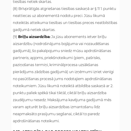
tiesības netiek skartas.
(8) Brīvprātīgās atgriešanas tiesības saskaņā ar § 11 1. punktu
neattiecas uz abonementā nodotu preci. Jūsu likumā
noteiktās atteikuma tiesības un tiesības preces neatbilstības
gadījumā netiek skartas.
(9)
Briļļu aizsardzība:
Ja jūsu abonements ietver briļļu
aizsardzību (nodrošinājums bojājuma vai nozaudēšanas
gadījumā), šo pakalpojumu sniedz mūsu apdrošināšanas
partneris; apjoms, priekšnoteikumi (piem., pašrisks,
paziņošanas termiņi, kriminālprocesa uzsākšanas
pierādījums zādzības gadījumā) un izņēmumi izriet vienīgi
no pasūtīšanas procesā jums nodotajiem apdrošināšanas
noteikumiem. Jūsu likumā noteiktā atbildība saskaņā ar 2.
punktu paliek spēkā tikai tiktāl, ciktāl briļļu aizsardzība
zaudējumu nesedz. Maksājuma kavējuma gadījumā mēs
varam apturēt briļļu aizsardzības izmantošanu līdz
neapmaksāto prasījumu segšanai, ciktāl to paredz
apdrošināšanas noteikumi.