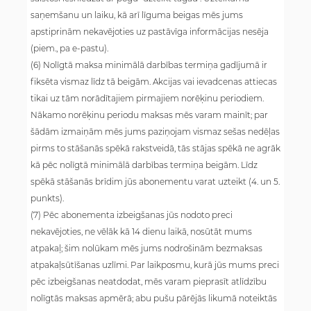
saņemšanu un laiku, kā arī līguma beigas mēs jums
apstiprinām nekavējoties uz pastāvīga informācijas nesēja
(piem., pa e-pastu).
(6) Nolīgtā maksa minimālā darbības termiņa gadījumā ir
fiksēta vismaz līdz tā beigām. Akcijas vai ievadcenas attiecas
tikai uz tām norādītajiem pirmajiem norēķinu periodiem.
Nākamo norēķinu periodu maksas mēs varam mainīt; par
šādām izmaiņām mēs jums paziņojam vismaz sešas nedēļas
pirms to stāšanās spēkā rakstveidā, tās stājas spēkā ne agrāk
kā pēc nolīgtā minimālā darbības termiņa beigām. Līdz
spēkā stāšanās brīdim jūs abonementu varat uzteikt (4. un 5.
punkts).
(7) Pēc abonementa izbeigšanas jūs nodoto preci
nekavējoties, ne vēlāk kā 14 dienu laikā, nosūtāt mums
atpakaļ; šim nolūkam mēs jums nodrošinām bezmaksas
atpakaļsūtīšanas uzlīmi. Par laikposmu, kurā jūs mums preci
pēc izbeigšanas neatdodat, mēs varam pieprasīt atlīdzību
nolīgtās maksas apmērā; abu pušu pārējās likumā noteiktās