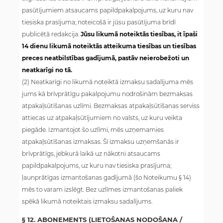
pasūtījumiem atsaucams papildpakalpojums, uz kuru nav
tiesiska prasījuma; noteicošā ir jūsu pasūtījuma brīdī
publicētā redakcija.
Jūsu likumā noteiktās tiesības, it īpaši
14 dienu likumā noteiktās atteikuma tiesības un tiesības
preces neatbilstības gadījumā, pastāv neierobežoti un
neatkarīgi no tā.
(2) Neatkarīgi no likumā noteiktā izmaksu sadalījuma mēs
jums kā brīvprātīgu pakalpojumu nodrošinām bezmaksas
atpakaļsūtīšanas uzlīmi. Bezmaksas atpakaļsūtīšanas serviss
attiecas uz atpakaļsūtījumiem no valsts, uz kuru veikta
piegāde. Izmantojot šo uzlīmi, mēs uzņemamies
atpakaļsūtīšanas izmaksas. Šī izmaksu uzņemšanās ir
brīvprātīgs, jebkurā laikā uz nākotni atsaucams
papildpakalpojums, uz kuru nav tiesiska prasījuma;
ļaunprātīgas izmantošanas gadījumā (šo Noteikumu § 14)
mēs to varam izslēgt. Bez uzlīmes izmantošanas paliek
spēkā likumā noteiktais izmaksu sadalījums.
§ 12. ABONEMENTS (LIETOŠANAS NODOŠANA /