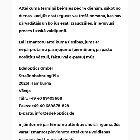
Atteikuma termiņš beigsies pēc 14 dienām, sākot no
dienas, kad jūs esat ieguvis vai trešā persona, kas nav
pārvadātājs un ko jūs esat izraudzījies, ir ieguvusi
preces fiziskā valdījumā.
Lai izmantotu atteikuma tiesības, jums ar
nepārprotamu paziņojumu (piemēram, pa pastu
nosūtītu vēstuli, faksu vai e-pastu) mūs
Edeloptics GmbH
Straßenbahnring 19a
20251 Hamburga
Vācija
Tālr.: +49 40 87409688
Fakss: +49 40 689878-828
E-pasts: info@edel-optics.de
ir jāinformē par lēmumu atteikties no šā līguma. Jūs
varat izmantot pievienoto atteikuma veidlapas
paraugu, bet tas nav obligāti.