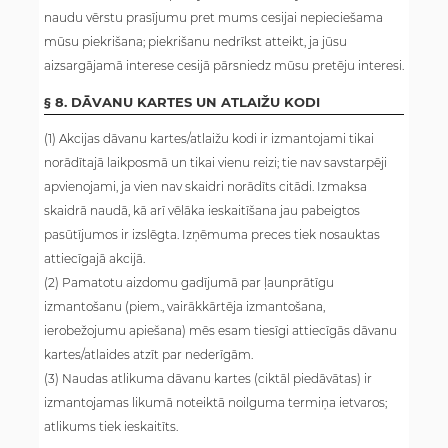
naudu vērstu prasījumu pret mums cesijai nepieciešama
mūsu piekrišana; piekrišanu nedrīkst atteikt, ja jūsu
aizsargājamā interese cesijā pārsniedz mūsu pretēju interesi.
§ 8. DĀVANU KARTES UN ATLAIŽU KODI
(1) Akcijas dāvanu kartes/atlaižu kodi ir izmantojami tikai
norādītajā laikposmā un tikai vienu reizi; tie nav savstarpēji
apvienojami, ja vien nav skaidri norādīts citādi. Izmaksa
skaidrā naudā, kā arī vēlāka ieskaitīšana jau pabeigtos
pasūtījumos ir izslēgta. Izņēmuma preces tiek nosauktas
attiecīgajā akcijā.
(2) Pamatotu aizdomu gadījumā par ļaunprātīgu
izmantošanu (piem., vairākkārtēja izmantošana,
ierobežojumu apiešana) mēs esam tiesīgi attiecīgās dāvanu
kartes/atlaides atzīt par nederīgām.
(3) Naudas atlikuma dāvanu kartes (ciktāl piedāvātas) ir
izmantojamas likumā noteiktā noilguma termiņa ietvaros;
atlikums tiek ieskaitīts.