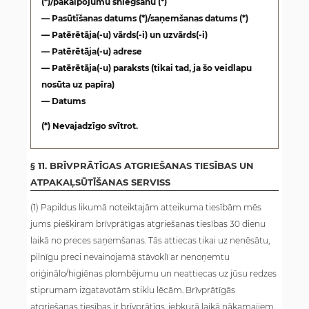
(*)/pakalpojumu sniegšanu (*)
— Pasūtīšanas datums (*)/saņemšanas datums (*)
— Patērētāja(-u) vārds(-i) un uzvārds(-i)
— Patērētāja(-u) adrese
— Patērētāja(-u) paraksts (tikai tad, ja šo veidlapu
nosūta uz papīra)
— Datums
(*) Nevajadzīgo svītrot.
§ 11. BRĪVPRĀTĪGAS ATGRIEŠANAS TIESĪBAS UN
ATPAKAĻSŪTĪŠANAS SERVISS
(1) Papildus likumā noteiktajām atteikuma tiesībām mēs
jums piešķiram brīvprātīgas atgriešanas tiesības 30 dienu
laikā no preces saņemšanas. Tās attiecas tikai uz nenēsātu,
pilnīgu preci nevainojamā stāvoklī ar nenoņemtu
oriģinālo/higiēnas plombējumu un neattiecas uz jūsu redzes
stiprumam izgatavotām stiklu lēcām. Brīvprātīgās
atgriešanas tiesības ir brīvprātīgs, jebkurā laikā nākamajiem