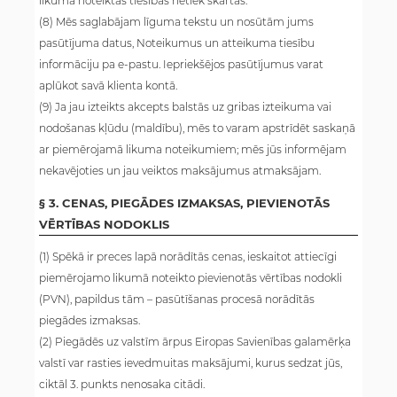
likumā noteiktās tiesības netiek skartas.
(8) Mēs saglabājam līguma tekstu un nosūtām jums
pasūtījuma datus, Noteikumus un atteikuma tiesību
informāciju pa e-pastu. Iepriekšējos pasūtījumus varat
aplūkot savā klienta kontā.
(9) Ja jau izteikts akcepts balstās uz gribas izteikuma vai
nodošanas kļūdu (maldību), mēs to varam apstrīdēt saskaņā
ar piemērojamā likuma noteikumiem; mēs jūs informējam
nekavējoties un jau veiktos maksājumus atmaksājam.
§ 3. CENAS, PIEGĀDES IZMAKSAS, PIEVIENOTĀS
VĒRTĪBAS NODOKLIS
(1) Spēkā ir preces lapā norādītās cenas, ieskaitot attiecīgi
piemērojamo likumā noteikto pievienotās vērtības nodokli
(PVN), papildus tām – pasūtīšanas procesā norādītās
piegādes izmaksas.
(2) Piegādēs uz valstīm ārpus Eiropas Savienības galamērķa
valstī var rasties ievedmuitas maksājumi, kurus sedzat jūs,
ciktāl 3. punkts nenosaka citādi.