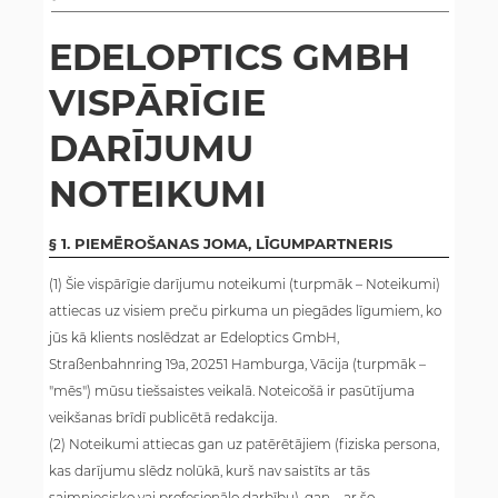
EDELOPTICS GMBH
VISPĀRĪGIE
DARĪJUMU
NOTEIKUMI
§ 1. PIEMĒROŠANAS JOMA, LĪGUMPARTNERIS
(1) Šie vispārīgie darījumu noteikumi (turpmāk – Noteikumi)
attiecas uz visiem preču pirkuma un piegādes līgumiem, ko
jūs kā klients noslēdzat ar Edeloptics GmbH,
Straßenbahnring 19a, 20251 Hamburga, Vācija (turpmāk –
"mēs") mūsu tiešsaistes veikalā. Noteicošā ir pasūtījuma
veikšanas brīdī publicētā redakcija.
(2) Noteikumi attiecas gan uz patērētājiem (fiziska persona,
kas darījumu slēdz nolūkā, kurš nav saistīts ar tās
saimniecisko vai profesionālo darbību), gan – ar šo