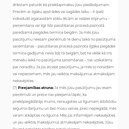
drīkstam paturēt kā priekšapmaksu jūsu piedāvājumam.
Precēm ar ilgāku apstrādes vai sagādes laiku – it īpaši
individuāli izgatavotām stiklu lēcām ar redzes stiprumu –
pieņemšana var ilgt līdz pasūtīšanas procesā paziņotā
paredzamā piegādes termiņa beigām. Ja mēs jūsu
pasūtījumu neesam pieņēmuši 14 dienu laikā no pasūtījuma
saņemšanas – pasūtīšanas procesā paziņota ilgāka piegādes
termiņa gadījumā: nevis līdz tā beigām, bet ne vēlāk kā trīs
mēnešu laikā no pasūtījuma saņemšanas –, tas uzskatāms
par noraidītu. Ja jūs atceļat pasūtījumu, ja mēs to noraidām
vai nepieņemam, mēs jau veiktos maksājumus atmaksājam
nekavējoties.
(7)
Pieejamības atruna:
Ja mēs jūsu pasūtījumu jau esam
pieņēmuši un prece nav pieejama tāpēc, ka
priekšpiegādātājs mums, neraugoties uz līgumam atbilstošu
seguma darījumu un bez mūsu vainas, preci nepiegādā, mēs
varam atkāpties no līguma. Mēs jūs informējam nekavējoties
un jau veiktos maksājumus atmaksājam nekavējoties. Jūsu