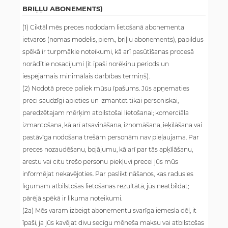
BRIĻĻU ABONEMENTS)
(1) Ciktāl mēs preces nododam lietošanā abonementa
ietvaros (nomas modelis, piem., briļļu abonements), papildus
spēkā ir turpmākie noteikumi, kā arī pasūtīšanas procesā
norādītie nosacījumi (it īpaši norēķinu periods un
iespējamais minimālais darbības termiņš).
(2) Nodotā prece paliek mūsu īpašums. Jūs apņematies
preci saudzīgi apieties un izmantot tikai personiskai,
paredzētajam mērķim atbilstošai lietošanai; komerciāla
izmantošana, kā arī atsavināšana, iznomāšana, ieķīlāšana vai
pastāvīga nodošana trešām personām nav pieļaujama. Par
preces nozaudēšanu, bojājumu, kā arī par tās apķīlāšanu,
arestu vai citu trešo personu piekļuvi precei jūs mūs
informējat nekavējoties. Par pasliktināšanos, kas radusies
līgumam atbilstošas lietošanas rezultātā, jūs neatbildat;
pārējā spēkā ir likuma noteikumi.
(2a) Mēs varam izbeigt abonementu svarīga iemesla dēļ, it
īpaši, ja jūs kavējat divu secīgu mēneša maksu vai atbilstošas