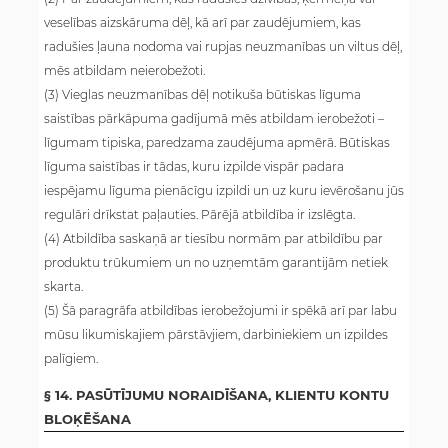
veselības aizskāruma dēļ, kā arī par zaudējumiem, kas
radušies ļauna nodoma vai rupjas neuzmanības un viltus dēļ,
mēs atbildam neierobežoti.
(3) Vieglas neuzmanības dēļ notikuša būtiskas līguma
saistības pārkāpuma gadījumā mēs atbildam ierobežoti –
līgumam tipiska, paredzama zaudējuma apmērā. Būtiskas
līguma saistības ir tādas, kuru izpilde vispār padara
iespējamu līguma pienācīgu izpildi un uz kuru ievērošanu jūs
regulāri drīkstat paļauties. Pārējā atbildība ir izslēgta.
(4) Atbildība saskaņā ar tiesību normām par atbildību par
produktu trūkumiem un no uzņemtām garantijām netiek
skarta.
(5) Šā paragrāfa atbildības ierobežojumi ir spēkā arī par labu
mūsu likumiskajiem pārstāvjiem, darbiniekiem un izpildes
palīgiem.
§ 14. PASŪTĪJUMU NORAIDĪŠANA, KLIENTU KONTU
BLOĶĒŠANA