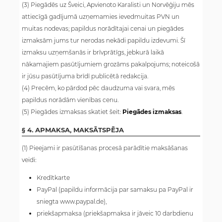
(3) Piegādēs uz Šveici, Apvienoto Karalisti un Norvēģiju mēs
attiecīgā gadījumā uzņemamies ievedmuitas PVN un
muitas nodevas; papildus norādītajai cenai un piegādes
izmaksām jums tur nerodas nekādi papildu izdevumi. Šī
izmaksu uzņemšanās ir brīvprātīgs, jebkurā laikā
nākamajiem pasūtījumiem grozāms pakalpojums; noteicošā
ir jūsu pasūtījuma brīdī publicētā redakcija.
(4) Precēm, ko pārdod pēc daudzuma vai svara, mēs
papildus norādām vienības cenu.
(5) Piegādes izmaksas skatiet šeit:
Piegādes izmaksas
.
§ 4. APMAKSA, MAKSĀTSPĒJA
(1) Pieejami ir pasūtīšanas procesā parādītie maksāšanas
veidi:
Kredītkarte
PayPal (papildu informācija par samaksu pa PayPal ir
sniegta www.paypal.de),
priekšapmaksa (priekšapmaksa ir jāveic 10 darbdienu