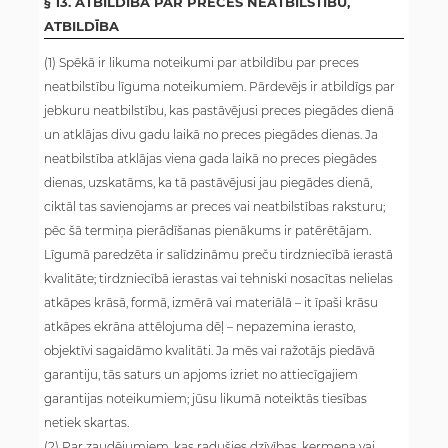
§ 13. ATBILDĪBA PAR PRECES NEATBILSTĪBU,
ATBILDĪBA
(1) Spēkā ir likuma noteikumi par atbildību par preces
neatbilstību līguma noteikumiem. Pārdevējs ir atbildīgs par
jebkuru neatbilstību, kas pastāvējusi preces piegādes dienā
un atklājas divu gadu laikā no preces piegādes dienas. Ja
neatbilstība atklājas viena gada laikā no preces piegādes
dienas, uzskatāms, ka tā pastāvējusi jau piegādes dienā,
ciktāl tas savienojams ar preces vai neatbilstības raksturu;
pēc šā termiņa pierādīšanas pienākums ir patērētājam.
Līgumā paredzēta ir salīdzināmu preču tirdzniecībā ierastā
kvalitāte; tirdzniecībā ierastas vai tehniski nosacītas nelielas
atkāpes krāsā, formā, izmērā vai materiālā – it īpaši krāsu
atkāpes ekrāna attēlojuma dēļ – nepazemina ierasto,
objektīvi sagaidāmo kvalitāti. Ja mēs vai ražotājs piedāvā
garantiju, tās saturs un apjoms izriet no attiecīgajiem
garantijas noteikumiem; jūsu likumā noteiktās tiesības
netiek skartas.
(2) Par zaudējumiem, kas radušies dzīvības, ķermeņa vai