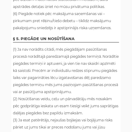
apstrādes detaļas izriet no mūsu privātuma politikas.
(6) Piegāde notiek pēc maksājuma saņemšanas vai –
pirkumam pret rēķinu/tiešo debetu – tiklīdz maksājumu
pakalpojumu sniedzējs ir apstiprinājis riska uzņemšanos.
§ 5. PIEGĀDE UN NOSŪTĪŠANA
(1) Ja nav norādīts citādi, mēs piegādājam pasūtīšanas
procesā norādītajā paredzamajā piegādes termiņā. Norādītie
piegādes termiņi ir aptuveni, ja vien tie nav skaidri apzīmēti
kā saistoši. Precēm ar individuālu redzes stiprumu piegādes
laiks var pagarināties lēcu izgatavošanas dēļ; paredzamo
piegādes termiņu mēs jums paziņojam pasūtīšanas procesā
vai ar pasūtījuma apstiprinājumu.
(2) Nosūtīšanas veidu, ceļu un pārvadātāju mēs nosakām
pēc godprātīga ieskata un esam tiesīgi veikt jums saprātīgas
daļējas piegādes bez papildu izmaksām.
(3) Ja esat patērētājs, nejaušas bojāejas vai bojājuma risks
pāriet uz jums tikai ar preces nodošanu jums vai jūsu