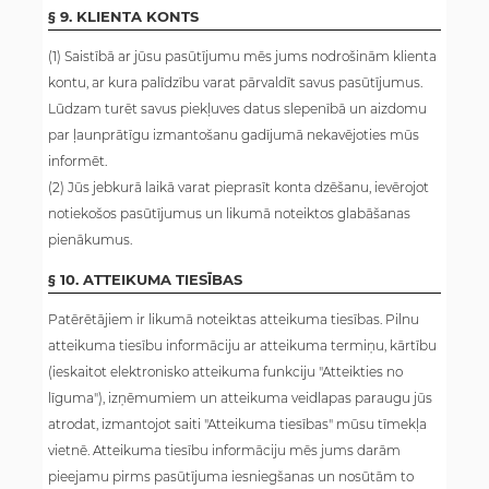
§ 9. KLIENTA KONTS
(1) Saistībā ar jūsu pasūtījumu mēs jums nodrošinām klienta
kontu, ar kura palīdzību varat pārvaldīt savus pasūtījumus.
Lūdzam turēt savus piekļuves datus slepenībā un aizdomu
par ļaunprātīgu izmantošanu gadījumā nekavējoties mūs
informēt.
(2) Jūs jebkurā laikā varat pieprasīt konta dzēšanu, ievērojot
notiekošos pasūtījumus un likumā noteiktos glabāšanas
pienākumus.
§ 10. ATTEIKUMA TIESĪBAS
Patērētājiem ir likumā noteiktas atteikuma tiesības. Pilnu
atteikuma tiesību informāciju ar atteikuma termiņu, kārtību
(ieskaitot elektronisko atteikuma funkciju "Atteikties no
līguma"), izņēmumiem un atteikuma veidlapas paraugu jūs
atrodat, izmantojot saiti "Atteikuma tiesības" mūsu tīmekļa
vietnē. Atteikuma tiesību informāciju mēs jums darām
pieejamu pirms pasūtījuma iesniegšanas un nosūtām to