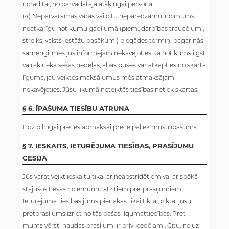
norādītai, no pārvadātāja atšķirīgai personai.
(4) Nepārvaramas varas vai citu neparedzamu, no mums
neatkarīgu notikumu gadījumā (piem., darbības traucējumi,
streiks, valsts iestāžu pasākumi) piegādes termiņi pagarinās
samērīgi; mēs jūs informējam nekavējoties. Ja notikums ilgst
vairāk nekā sešas nedēļas, abas puses var atkāpties no skartā
līguma; jau veiktos maksājumus mēs atmaksājam
nekavējoties. Jūsu likumā noteiktās tiesības netiek skartas.
§ 6. ĪPAŠUMA TIESĪBU ATRUNA
Līdz pilnīgai preces apmaksai prece paliek mūsu īpašums.
§ 7. IESKAITS, IETURĒJUMA TIESĪBAS, PRASĪJUMU
CESIJA
Jūs varat veikt ieskaitu tikai ar neapstrīdētiem vai ar spēkā
stājušos tiesas nolēmumu atzītiem pretprasījumiem.
Ieturējuma tiesības jums pienākas tikai tiktāl, ciktāl jūsu
pretprasījums izriet no tās pašas līgumattiecības. Pret
mums vērsti naudas prasījumi ir brīvi cedējami. Citu, ne uz