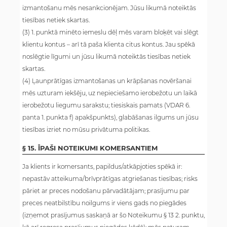
izmantošanu mēs nesankcionējam. Jūsu likumā noteiktās
tiesības netiek skartas.
(3) 1. punktā minēto iemeslu dēļ mēs varam bloķēt vai slēgt
klientu kontus – arī tā paša klienta citus kontus. Jau spēkā
noslēgtie līgumi un jūsu likumā noteiktās tiesības netiek
skartas.
(4) Ļaunprātīgas izmantošanas un krāpšanas novēršanai
mēs uzturam iekšēju, uz nepieciešamo ierobežotu un laikā
ierobežotu liegumu sarakstu; tiesiskais pamats (VDAR 6.
panta 1. punkta f) apakšpunkts), glabāšanas ilgums un jūsu
tiesības izriet no mūsu privātuma politikas.
§ 15. ĪPAŠI NOTEIKUMI KOMERSANTIEM
Ja klients ir komersants, papildus/atkāpjoties spēkā ir:
nepastāv atteikuma/brīvprātīgas atgriešanas tiesības; risks
pāriet ar preces nodošanu pārvadātājam; prasījumu par
preces neatbilstību noilgums ir viens gads no piegādes
(izņemot prasījumus saskaņā ar šo Noteikumu § 13 2. punktu,