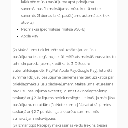
laikā pēc mūsu pasūtījuma apstiprinājuma
saņemšanas. Ja maksājums mūsu kontā netiek
saņemts 21 dienas laikā, pasūtījums automātiski tiek
atcelts),
Pēcmaksa (pēcmaksas maksa 9,90 €)
Apple Pay
.
(2) Maksājums tiek ieturēts vai uzsākts jau ar jūsu
pasūtījuma iesniegšanu, ciktāl izvēlētais maksāšanas veids to
tehniski paredz (piem., kredītkarte 3-D Secure
autentifikācijas dēļ, PayPal, Apple Pay, Google Pay). Ieturētā
summa līdz jūsu pasūtījuma pieņemšanai tiek uzskatīta par
priekšapmaksu jūsu piedāvājumam. Maksājuma ieturēšana
nav jūsu pasūtījuma akcepts; līgums tiek noslēgts vienīgi
saskaņā ar § 2. Ja līgums netiek noslēgts – it īpaši, ja mēs jūsu
pasūtījumu noraidām (šo Noteikumu § 14) vai atkāpjamies
saskaņā ar § 2 7. punktu –, jau ieturēto summu mēs
atmaksājam nekavējoties.
(3) Izmantojot Ratepay maksāšanas veidu (rēķins, tiešais