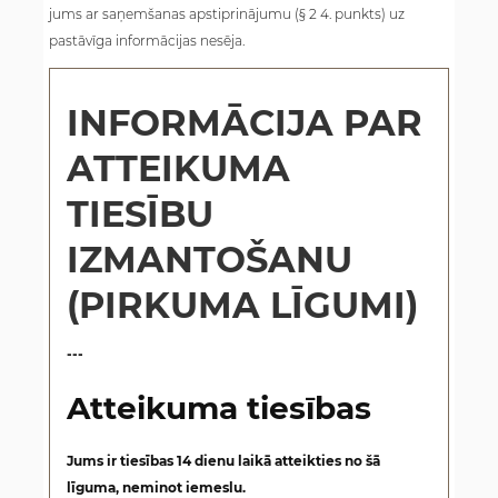
jums ar saņemšanas apstiprinājumu (§ 2 4. punkts) uz
pastāvīga informācijas nesēja.
INFORMĀCIJA PAR
ATTEIKUMA
TIESĪBU
IZMANTOŠANU
(PIRKUMA LĪGUMI)
---
Atteikuma tiesības
Jums ir tiesības 14 dienu laikā atteikties no šā
līguma, neminot iemeslu.