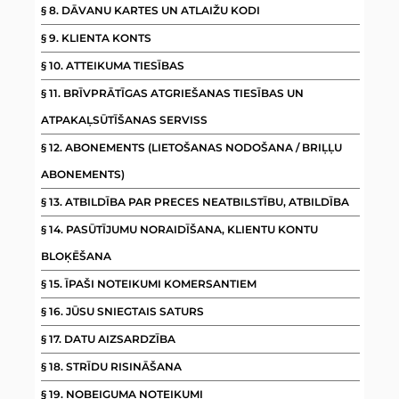
§ 8. DĀVANU KARTES UN ATLAIŽU KODI
§ 9. KLIENTA KONTS
§ 10. ATTEIKUMA TIESĪBAS
§ 11. BRĪVPRĀTĪGAS ATGRIEŠANAS TIESĪBAS UN
ATPAKAĻSŪTĪŠANAS SERVISS
§ 12. ABONEMENTS (LIETOŠANAS NODOŠANA / BRIĻĻU
ABONEMENTS)
§ 13. ATBILDĪBA PAR PRECES NEATBILSTĪBU, ATBILDĪBA
§ 14. PASŪTĪJUMU NORAIDĪŠANA, KLIENTU KONTU
BLOĶĒŠANA
§ 15. ĪPAŠI NOTEIKUMI KOMERSANTIEM
§ 16. JŪSU SNIEGTAIS SATURS
§ 17. DATU AIZSARDZĪBA
§ 18. STRĪDU RISINĀŠANA
§ 19. NOBEIGUMA NOTEIKUMI