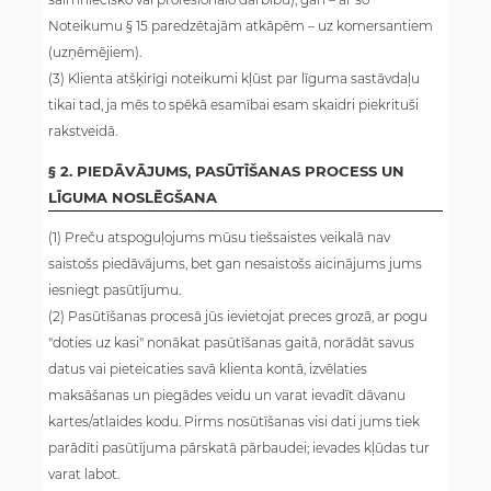
Noteikumu § 15 paredzētajām atkāpēm – uz komersantiem
(uzņēmējiem).
(3) Klienta atšķirīgi noteikumi kļūst par līguma sastāvdaļu
tikai tad, ja mēs to spēkā esamībai esam skaidri piekrituši
rakstveidā.
§ 2. PIEDĀVĀJUMS, PASŪTĪŠANAS PROCESS UN
LĪGUMA NOSLĒGŠANA
(1) Preču atspoguļojums mūsu tiešsaistes veikalā nav
saistošs piedāvājums, bet gan nesaistošs aicinājums jums
iesniegt pasūtījumu.
(2) Pasūtīšanas procesā jūs ievietojat preces grozā, ar pogu
"doties uz kasi" nonākat pasūtīšanas gaitā, norādāt savus
datus vai pieteicaties savā klienta kontā, izvēlaties
maksāšanas un piegādes veidu un varat ievadīt dāvanu
kartes/atlaides kodu. Pirms nosūtīšanas visi dati jums tiek
parādīti pasūtījuma pārskatā pārbaudei; ievades kļūdas tur
varat labot.