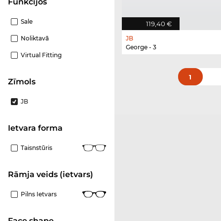
funkcijos
Sale
119,40 €
Noliktavā
JB
George - 3
Virtual Fitting
1
Zīmols
JB
Ietvara forma
Taisnstūris
Rāmja veids (ietvars)
Pilns Ietvars
Face shape