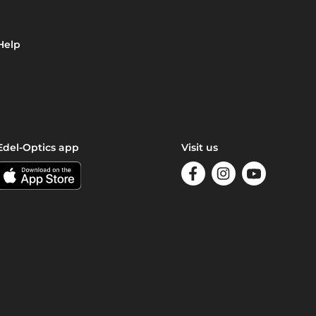
Help
Edel-Optics app
Visit us