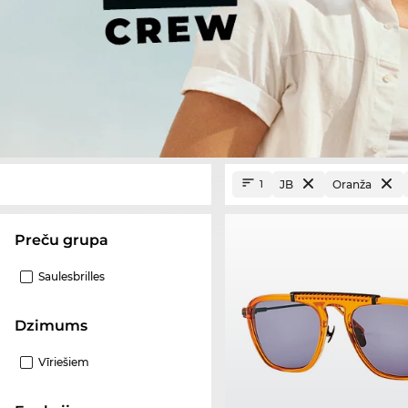
JB
Oranža
1
Preču grupa
Saulesbrilles
Dzimums
Vīriešiem