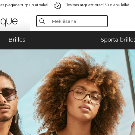
s piegāde turp un atpakaļ
Tiesības atgriezt preci 30 dienu laikā
Brilles
Sporta brille