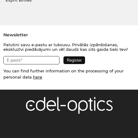
Esprit Brilles
Newsletter
Palutini savu e-pastu ar luksusu. Privātās izpārdošanas,
ekskluzīvi piedāvājumi un vēl daudz kas cits gaida tieši tevi!
You can find further information on the processing of your
personal data
here