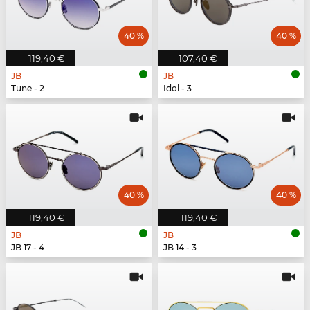
40 %
40 %
119,40 €
107,40 €
JB
JB
Tune - 2
Idol - 3
40 %
40 %
119,40 €
119,40 €
JB
JB
JB 17 - 4
JB 14 - 3