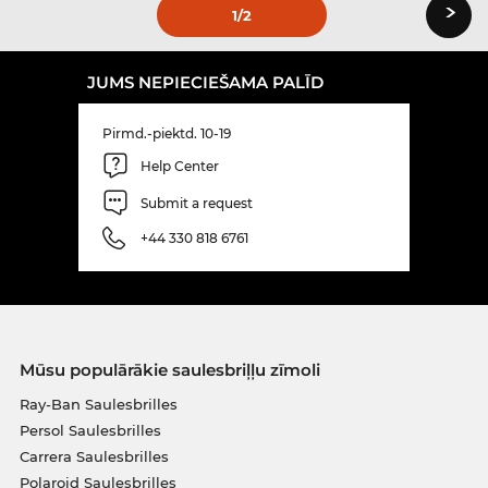
›
1
/2
JUMS NEPIECIEŠAMA PALĪD
Pirmd.-piektd. 10-19
Help Center
Submit a request
+44 330 818 6761
Mūsu populārākie saulesbriļļu zīmoli
Ray-Ban Saulesbrilles
Persol Saulesbrilles
Carrera Saulesbrilles
Polaroid Saulesbrilles