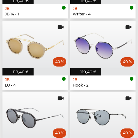
119,40 €
119,40 €
JB
JB
JB 14 - 1
Writer - 4
40 %
40 %
119,40 €
119,40 €
JB
JB
DJ - 4
Hook - 2
40 %
40 %