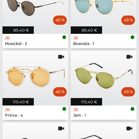
40 %
40 %
89,40 €
89,40 €
JB
JB
Musickid - 2
Boavista - 1
40 %
40 %
119,40 €
119,40 €
JB
JB
Prince - 4
Jam - 1