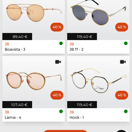
40 %
40 %
89,40 €
119,40 €
JB
JB
Boavista - 3
JB 17 - 2
40 %
40 %
107,40 €
119,40 €
JB
JB
Lamia - 4
Hook - 1