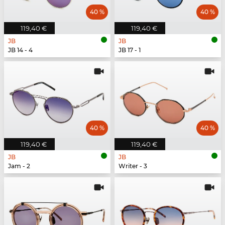
40 %
40 %
119,40 €
119,40 €
JB
JB
JB 14 - 4
JB 17 - 1
40 %
40 %
119,40 €
119,40 €
JB
JB
Jam - 2
Writer - 3