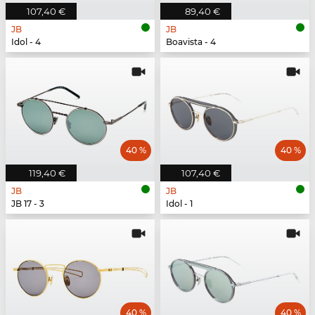
107,40 €
89,40 €
JB
JB
Idol - 4
Boavista - 4
40 %
40 %
119,40 €
107,40 €
JB
JB
JB 17 - 3
Idol - 1
40 %
40 %