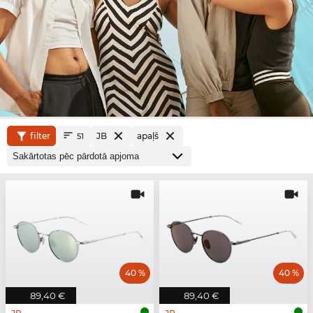
filter
JB
apaļš
51
40 %
40 %
89,40 €
89,40 €