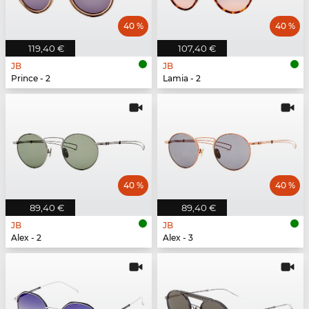
40 %
40 %
119,40 €
107,40 €
JB
JB
Prince - 2
Lamia - 2
40 %
40 %
89,40 €
89,40 €
JB
JB
Alex - 2
Alex - 3