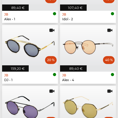
89,40 €
107,40 €
JB
JB
Alex - 1
Idol - 2
20 %
40 %
159,20 €
89,40 €
JB
JB
DJ - 1
Alex - 4