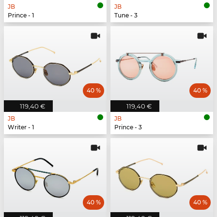
JB
JB
Prince - 1
Tune - 3
40 %
40 %
119,40 €
119,40 €
JB
JB
Writer - 1
Prince - 3
40 %
40 %