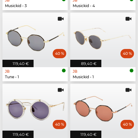
JB
JB
Musickid - 3
Musickid - 4
40 %
40 %
119,40 €
89,40 €
JB
JB
Tune - 1
Musickid - 1
40 %
40 %
119,40 €
119,40 €