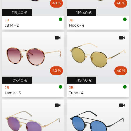
40 %
40 %
119,40 €
119,40 €
JB
JB
JB 14 - 2
Hook - 4
40 %
40 %
107,40 €
119,40 €
JB
JB
Lamia - 3
Tune - 4