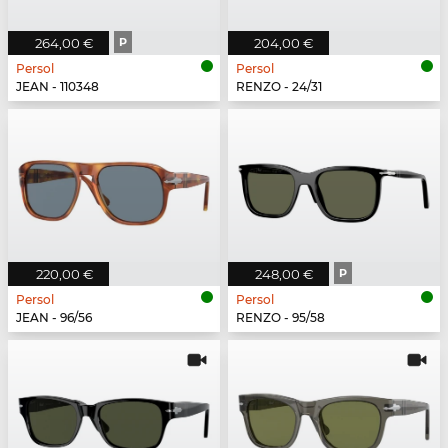
264,00 €
P
204,00 €
Persol
Persol
JEAN - 110348
RENZO - 24/31
220,00 €
248,00 €
P
Persol
Persol
JEAN - 96/56
RENZO - 95/58