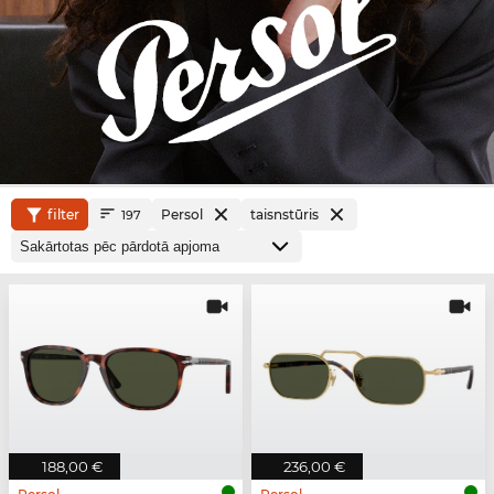
filter
Persol
taisnstūris
197
188,00 €
236,00 €