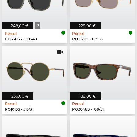
248,00 €
P
228,00 €
Persol
Persol
PO3306S - 110348
PO1020S - 112953
236,00 €
188,00 €
Persol
Persol
PO1019S - 515/31
PO3048S - 108/31