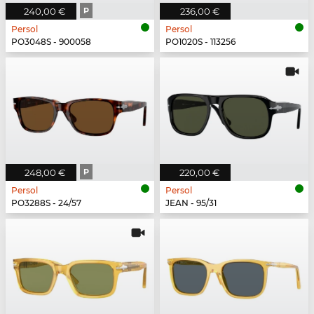
240,00 €
P
236,00 €
Persol
Persol
PO3048S - 900058
PO1020S - 113256
248,00 €
P
220,00 €
Persol
Persol
PO3288S - 24/57
JEAN - 95/31