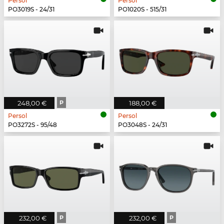
Persol
Persol
PO3019S - 24/31
PO1020S - 515/31
248,00 €
P
188,00 €
Persol
Persol
PO3272S - 95/48
PO3048S - 24/31
232,00 €
P
232,00 €
P