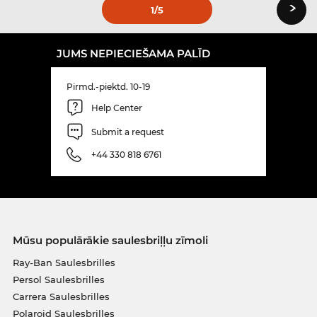
›
1
/5
JUMS NEPIECIEŠAMA PALĪD
Pirmd.-piektd. 10-19
Help Center
Submit a request
+44 330 818 6761
Mūsu populārākie saulesbriļļu zīmoli
Ray-Ban Saulesbrilles
Persol Saulesbrilles
Carrera Saulesbrilles
Polaroid Saulesbrilles