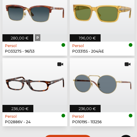
280,00 €
P
196,00 €
Persol
Persol
PO3327S - 96/S3
PO3315S - 204/4E
236,00 €
236,00 €
Persol
Persol
PO2886V - 24
PO1019S - 113256