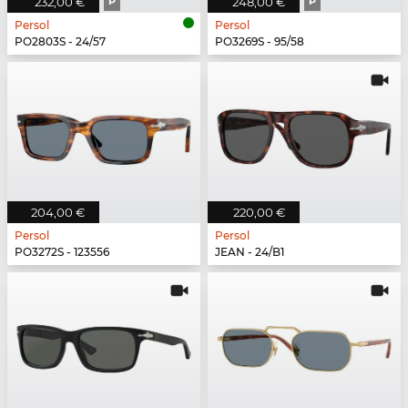
232,00 €
P
248,00 €
P
Persol
Persol
PO2803S - 24/57
PO3269S - 95/58
204,00 €
220,00 €
Persol
Persol
PO3272S - 123556
JEAN - 24/B1