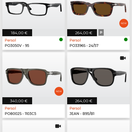
184,00 €
264,00 €
P
Persol
Persol
PO3050V - 95
PO3396S - 24/57
340,00 €
264,00 €
Persol
Persol
PO8002S - 1103C5
JEAN - B95/B1