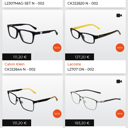
L2307MAG-SET N - 002
CKJ22620 N - 002
111,20 €
127,20 €
Calvin Klein
Lacoste
CKJ22644 N - 002
L2707 ON - 002
151,20 €
183,20 €