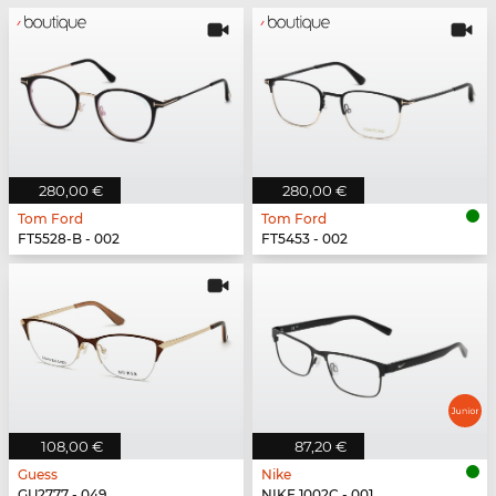
280,00 €
280,00 €
Tom Ford
Tom Ford
FT5528-B - 002
FT5453 - 002
108,00 €
87,20 €
Guess
Nike
GU2777 - 049
NIKE 1002C - 001