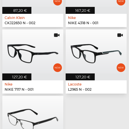
87,20 €
167,20 €
Calvin Klein
Nike
CKJ22650 N - 002
NIKE 4318 N - 001
127,20 €
127,20 €
Nike
Lacoste
NIKE 7117 N - 001
L2965 N - 002