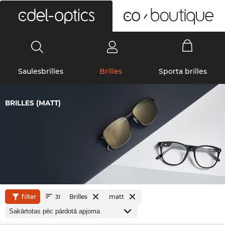
0
Saulesbrilles
Brilles
Sporta brilles
BRILLES (MATT)
filter
Brilles
matt
31