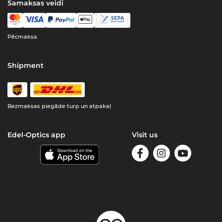
Samaksas veidi
Pēcmaksa
Shipment
Bezmaksas piegāde turp un atpakaļ
Edel-Optics app
Visit us