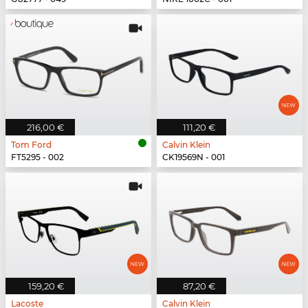
216,00 €
111,20 €
Tom Ford
Calvin Klein
FT5295 - 002
CK19569N - 001
159,20 €
87,20 €
Lacoste
Calvin Klein