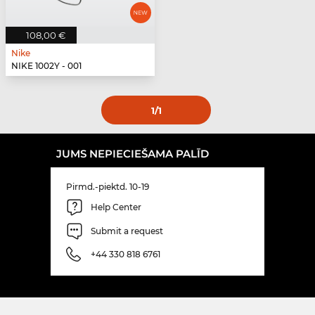
108,00 €
Nike
NIKE 1002Y - 001
1
/1
JUMS NEPIECIEŠAMA PALĪD
Pirmd.-piektd. 10-19
Help Center
Submit a request
+44 330 818 6761