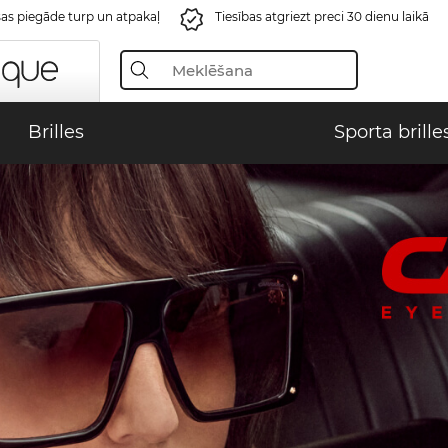
s piegāde turp un atpakaļ
Tiesības atgriezt preci 30 dienu laikā
Brilles
Sporta brille