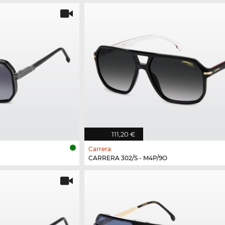
111,20 €
Carrera
CARRERA 302/S - M4P/9O