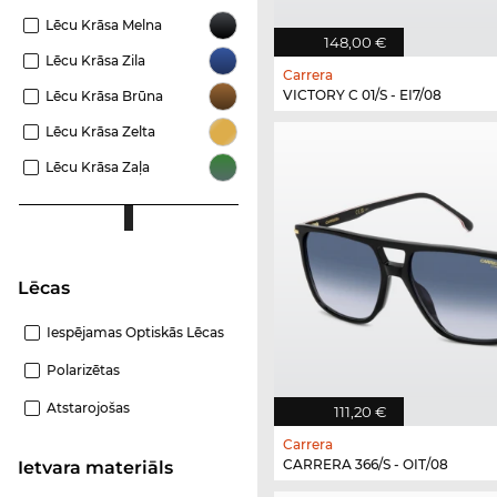
Lēcu Krāsa Melna
148,00 €
Lēcu Krāsa Zila
Carrera
VICTORY C 01/S - EI7/08
Lēcu Krāsa Brūna
Lēcu Krāsa Zelta
Lēcu Krāsa Zaļa
Lēcas
Iespējamas Optiskās Lēcas
Polarizētas
Atstarojošas
111,20 €
Carrera
CARRERA 366/S - OIT/08
Ietvara materiāls