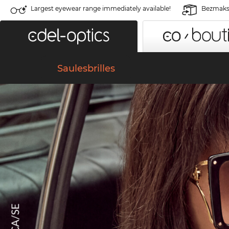
Largest eyewear range immediately available!
Bezmaksa
Saulesbrilles