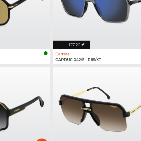
127,20 €
Carrera
CARDUC 042/S - R6S/XT