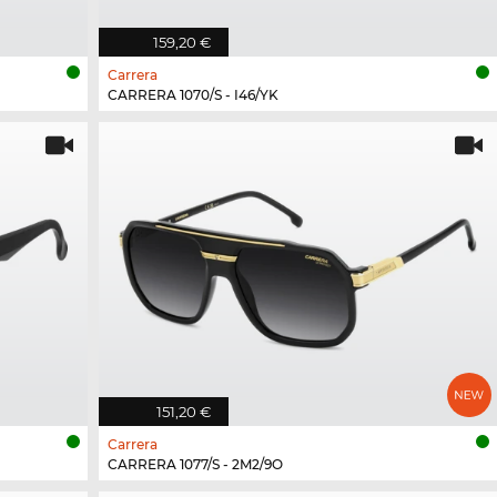
159,20 €
Carrera
CARRERA 1070/S - I46/YK
151,20 €
Carrera
CARRERA 1077/S - 2M2/9O