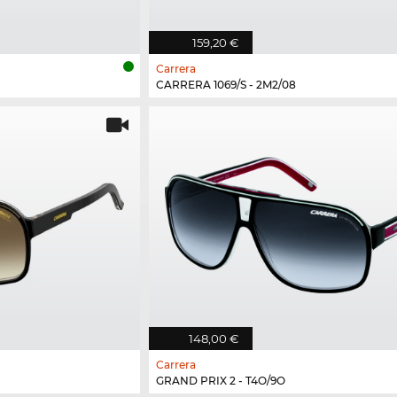
159,20 €
Carrera
CARRERA 1069/S - 2M2/08
148,00 €
Carrera
GRAND PRIX 2 - T4O/9O