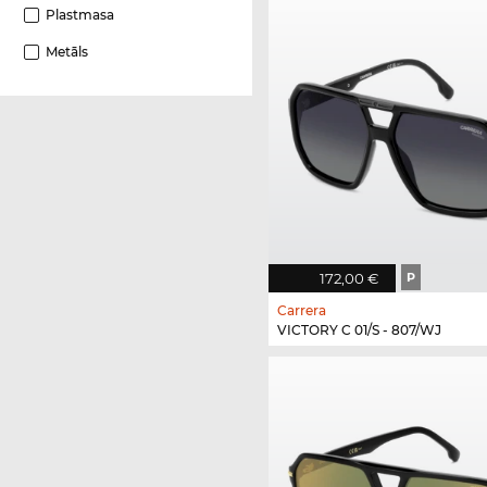
Plastmasa
Metāls
172,00 €
P
Carrera
VICTORY C 01/S - 807/WJ