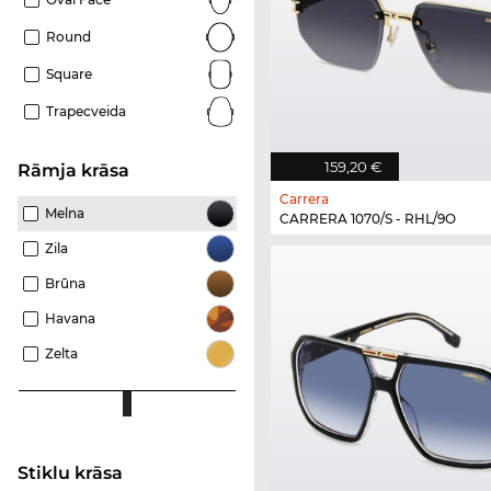
Round
Square
Trapecveida
159,20 €
Rāmja krāsa
Carrera
Melna
CARRERA 1070/S - RHL/9O
Zila
Brūna
Havana
Zelta
Stiklu krāsa