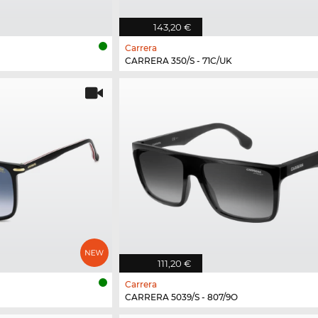
143,20 €
Carrera
CARRERA 350/S - 71C/UK
111,20 €
Carrera
CARRERA 5039/S - 807/9O