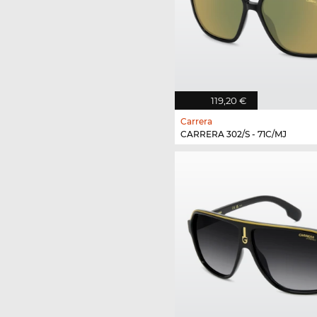
119,20 €
Carrera
CARRERA 302/S - 71C/MJ