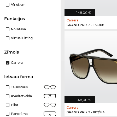
Vīriešiem
148,00 €
funkcijos
Carrera
GRAND PRIX 2 - T5C/08
Noliktavā
Virtual Fitting
Zīmols
Carrera
Ietvara forma
Taisnstūris
Kvadrātveida
148,00 €
Pilot
Carrera
GRAND PRIX 2 - 807/HA
Panorāma