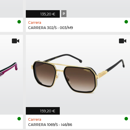
135,20 €
P
Carrera
CARRERA 302/S - 003/M9
159,20 €
Carrera
CARRERA 1069/S - I46/86