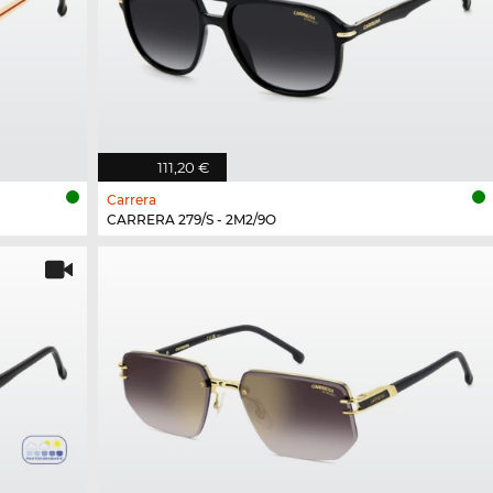
111,20 €
Carrera
CARRERA 279/S - 2M2/9O