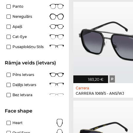
Panto
Neregulārs
Apaļš
Cat-Eye
Pusaplokšņu Stils
Rāmja veids (ietvars)
Pilns Ietvars
183,20 €
P
Daļējs Ietvars
Carrera
CARRERA 1069/S - ANS/WJ
Bez Ietvara
Face shape
Heart
Oval Face