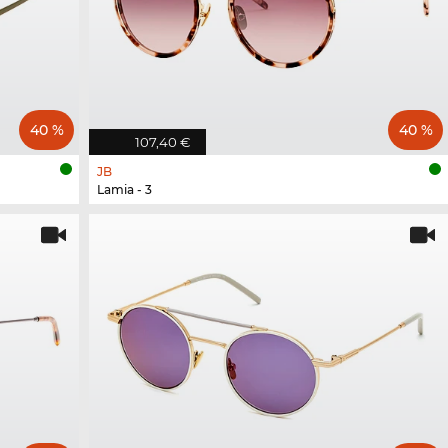
40 %
40 %
107,40 €
JB
Lamia - 3