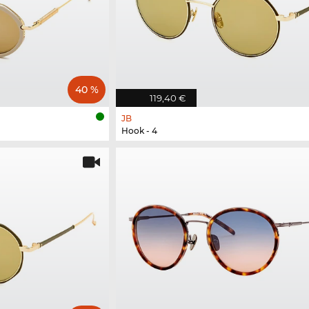
40 %
119,40 €
JB
Hook - 4