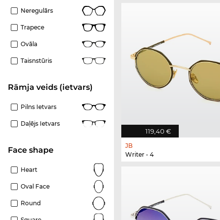
Neregulārs
Trapece
Ovāla
Taisnstūris
Rāmja veids (ietvars)
Pilns Ietvars
Daļējs Ietvars
119,40 €
JB
Face shape
Writer - 4
Heart
Oval Face
Round
Square