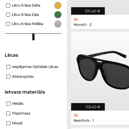
Lēcu Krāsa Zelta
101,40 €
Lēcu Krāsa Zaļa
JB
Lēcu Krāsa Pelēka
Munich - 2
Lēcas
Iespējamas Optiskās Lēcas
Atstarojošas
Ietvara materiāls
Metāls
113,40 €
Plastmasa
JB
NewYork - 1
Mixed