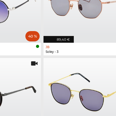
40 %
89,40 €
JB
Soley - 3