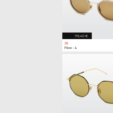
119,40 €
JB
Flow - 4