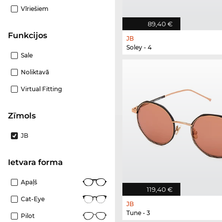
Vīriešiem
89,40 €
funkcijos
JB
Soley - 4
Sale
Noliktavā
Virtual Fitting
Zīmols
JB
Ietvara forma
Apaļš
119,40 €
Cat-Eye
JB
Tune - 3
Pilot