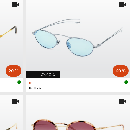
20 %
40 %
107,40 €
JB
JB 11 - 4