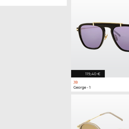
119,40 €
JB
George - 1