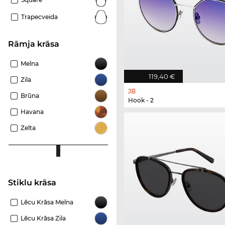
Trapecveida
Rāmja krāsa
Melna
119,40 €
Zila
JB
Brūna
Hook - 2
Havana
Zelta
Stiklu krāsa
Lēcu Krāsa Melna
Lēcu Krāsa Zila