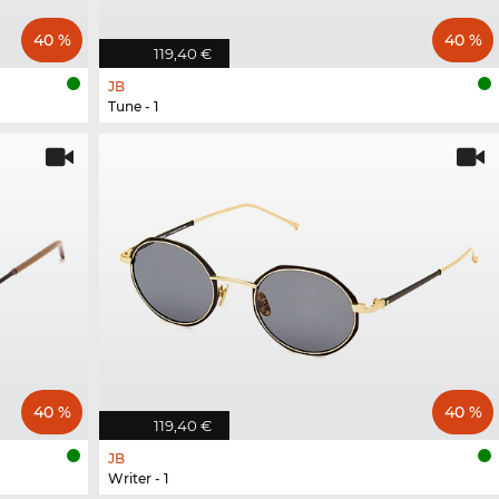
40 %
40 %
119,40 €
JB
Tune - 1
40 %
40 %
119,40 €
JB
Writer - 1