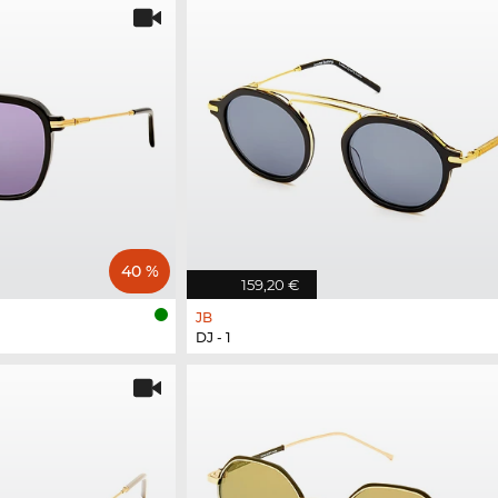
40 %
159,20 €
JB
DJ - 1