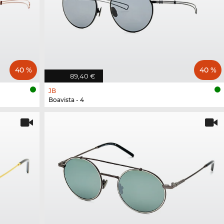
40 %
40 %
89,40 €
JB
Boavista - 4