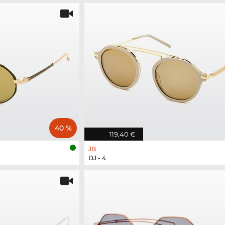
40 %
119,40 €
JB
DJ - 4