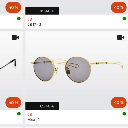
40 %
40 %
119,40 €
JB
JB 17 - 3
40 %
40 %
89,40 €
JB
Alex - 1