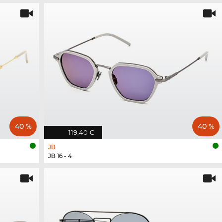
40 %
40 %
119,40 €
JB
JB 16 - 4