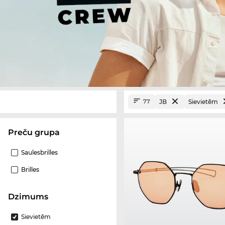
JB
Sievietēm
77
Preču grupa
Saulesbrilles
Brilles
Dzimums
Sievietēm