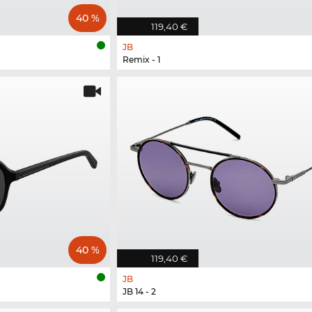
40 %
119,40 €
JB
Remix - 1
40 %
119,40 €
JB
JB 14 - 2