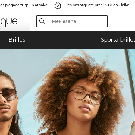
s piegāde turp un atpakaļ
Tiesības atgriezt preci 30 dienu laikā
Brilles
Sporta brille