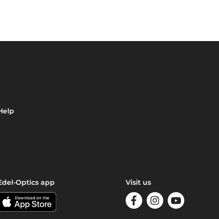
Help
Edel-Optics app
Visit us