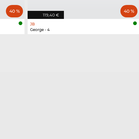
40 %
40 %
119,40 €
JB
George - 4