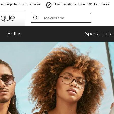
s piegāde turp un atpakaļ
Tiesības atgriezt preci 30 dienu laikā
Brilles
Sporta brille