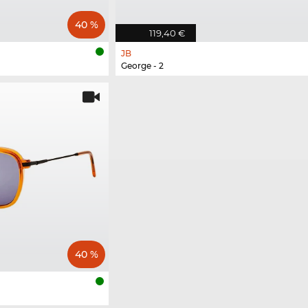
40 %
119,40 €
JB
George - 2
40 %