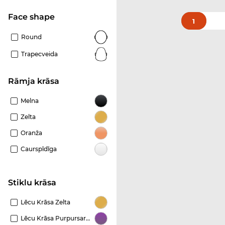
Face shape
1
Round
Trapecveida
Rāmja krāsa
Melna
Zelta
Oranža
Caurspīdīga
Stiklu krāsa
Lēcu Krāsa Zelta
Lēcu Krāsa Purpursarkana