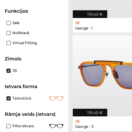
funkcijos
119,40 €
Sale
JB
George - 1
Noliktavā
Virtual Fitting
Zīmols
JB
Ietvara forma
Taisnstūris
119,40 €
Rāmja veids (ietvars)
JB
Pilns Ietvars
George - 3