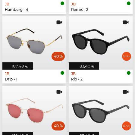
JB
JB
Hamburg - 4
Remix - 2
40 %
107,40 €
83,40 €
JB
JB
Drip - 1
Rio - 2
40 %