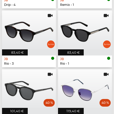
JB
JB
Drip - 4
Remix - 1
83,40 €
83,40 €
JB
JB
Rio - 3
Rio - 1
40 %
40 %
101,40 €
119,40 €