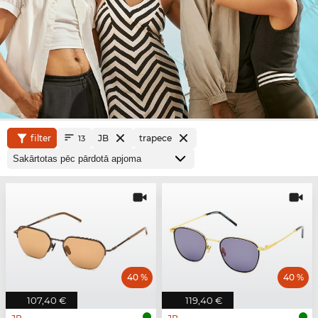
filter
JB
trapece
13
40 %
40 %
107,40 €
119,40 €