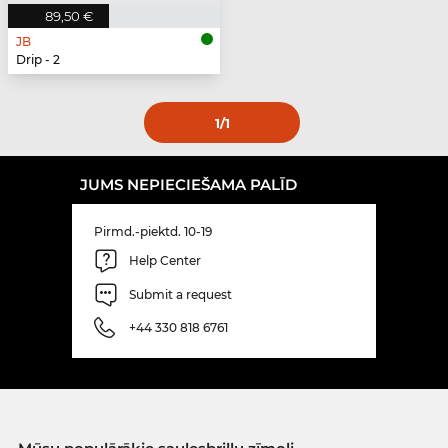
89,50 €
JB
Drip - 2
1
/1
JUMS NEPIECIEŠAMA PALĪD
Pirmd.-piektd. 10-19
Help Center
Submit a request
+44 330 818 6761