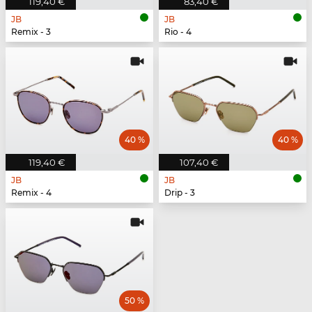
119,40 €
83,40 €
JB
JB
Remix - 3
Rio - 4
40 %
40 %
119,40 €
107,40 €
JB
JB
Remix - 4
Drip - 3
50 %