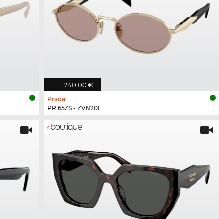
240,00 €
Prada
PR 65ZS - ZVN20I