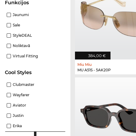
funkcijos
Jaunumi
Sale
StyleDEAL
Noliktavā
384,00 €
Virtual Fitting
Miu Miu
MU A51S - 5AK20P
Cool Styles
Clubmaster
Wayfarer
Aviator
Justin
Erika