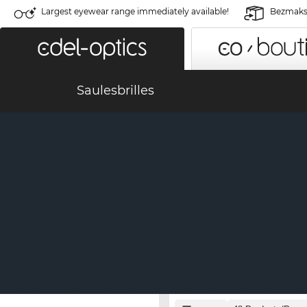
Largest eyewear range immediately available!
Bezmaksa
Saulesbrilles