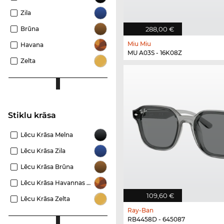
Zila
288,00 €
Brūna
Miu Miu
Havana
MU A03S - 16K08Z
Zelta
Stiklu krāsa
Lēcu Krāsa Melna
Lēcu Krāsa Zila
Lēcu Krāsa Brūna
Lēcu Krāsa Havannas Brūna
109,60 €
Lēcu Krāsa Zelta
Ray-Ban
RB4458D - 645087