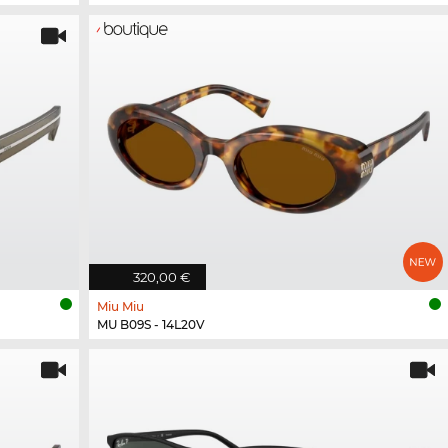
320,00 €
Miu Miu
MU B09S - 14L20V