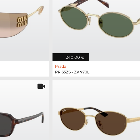
240,00 €
Prada
PR 65ZS - ZVN70L