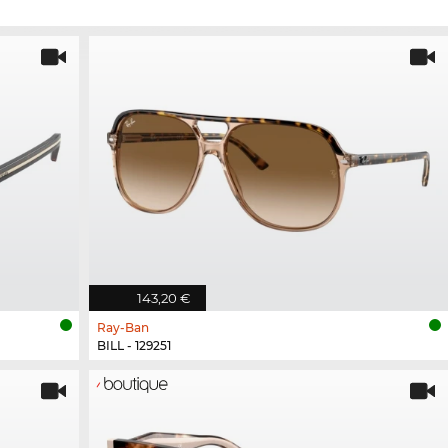
143,20 €
Ray-Ban
BILL - 129251