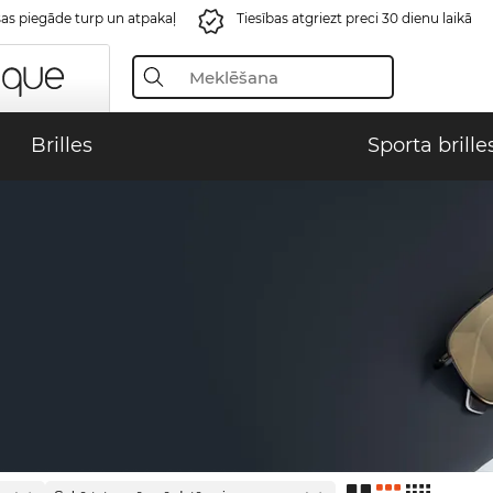
s piegāde turp un atpakaļ
Tiesības atgriezt preci 30 dienu laikā
Brilles
Sporta brille