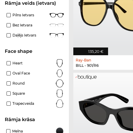
Rāmja veids (ietvars)
Pilns Ietvars
Bez Ietvara
Daļējs Ietvars
Face shape
135,20 €
Ray-Ban
Heart
BILL - 901/R6
Oval Face
Round
Square
Trapecveida
Rāmja krāsa
Melna