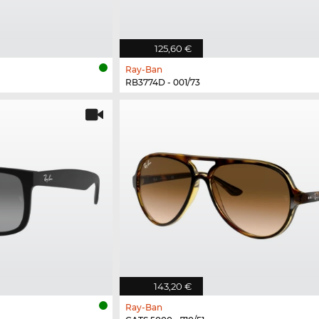
125,60 €
Ray-Ban
RB3774D - 001/73
143,20 €
Ray-Ban