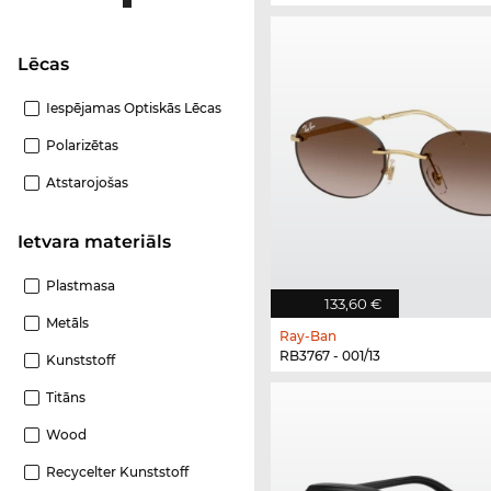
Lēcas
Iespējamas Optiskās Lēcas
Polarizētas
Atstarojošas
Ietvara materiāls
Plastmasa
133,60 €
Metāls
Ray-Ban
RB3767 - 001/13
Kunststoff
Titāns
Wood
Recycelter Kunststoff