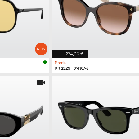
224,00 €
Prada
PR 22ZS - 07R0A6