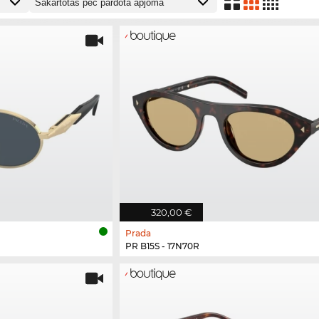
320,00 €
Prada
PR B15S - 17N70R