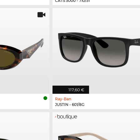
CATS 5000 - 710/51
117,60 €
Ray-Ban
JUSTIN - 601/8G