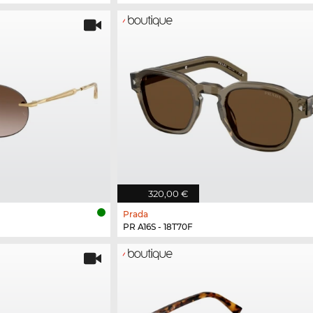
320,00 €
Prada
PR A16S - 18T70F