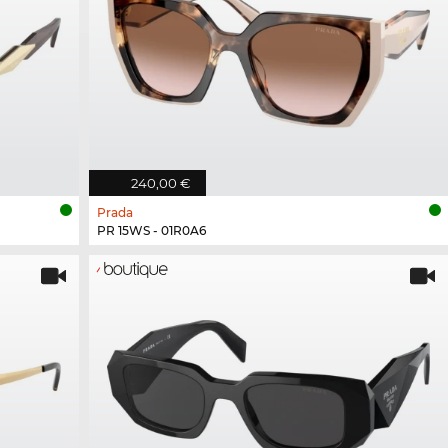
240,00 €
Prada
PR 15WS - 01R0A6