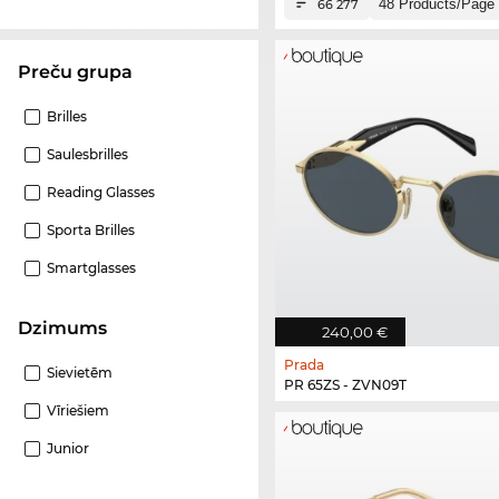
66 277
Preču grupa
Brilles
Saulesbrilles
Reading Glasses
Sporta Brilles
Smartglasses
Dzimums
240,00 €
Prada
Sievietēm
PR 65ZS - ZVN09T
Vīriešiem
Junior