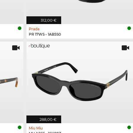
312,00 €
Prada
PR 17WS - 1AB5S0
288,00 €
Miu Miu