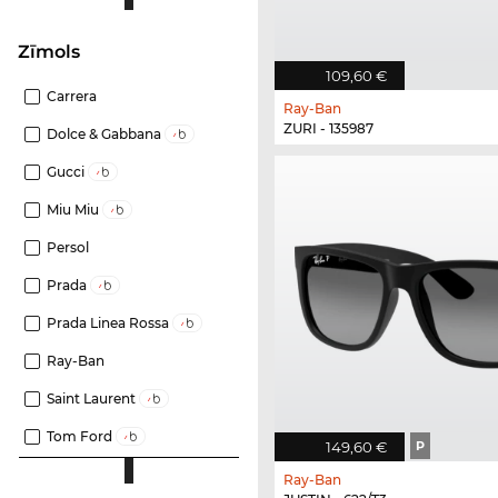
Zīmols
109,60 €
Carrera
Ray-Ban
ZURI - 135987
Dolce & Gabbana
Gucci
Miu Miu
Persol
Prada
Prada Linea Rossa
Ray-Ban
Saint Laurent
Tom Ford
149,60 €
P
Ray-Ban