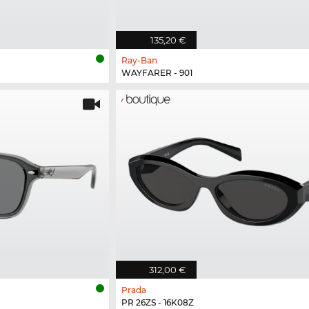
135,20 €
Ray-Ban
WAYFARER - 901
312,00 €
Prada
PR 26ZS - 16K08Z