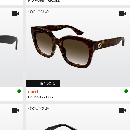
MU A06S - 16K08Z
184,50 €
Gucci
GG1338S - 003