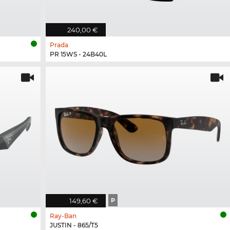
240,00 €
Prada
PR 15WS - 24B40L
149,60 €
P
Ray-Ban
JUSTIN - 865/T5