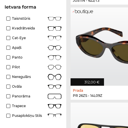
JUSTIN - 622/T3
Ietvara forma
Taisnstūris
Kvadrātveida
Cat-Eye
Apaļš
Panto
Pilot
Neregulārs
312,00 €
Ovāla
Prada
PR 26ZS - 14L09Z
Panorāma
Trapece
Pusaplokšņu Stils