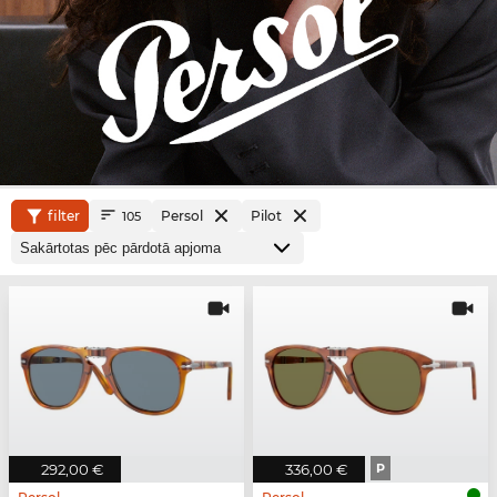
filter
Persol
Pilot
105
292,00 €
336,00 €
P