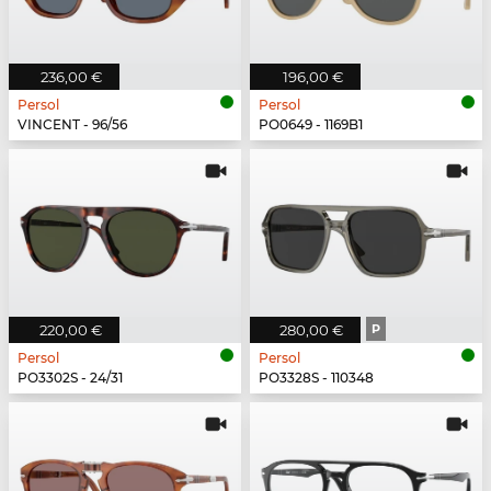
236,00 €
196,00 €
Persol
Persol
VINCENT - 96/56
PO0649 - 1169B1
220,00 €
280,00 €
P
Persol
Persol
PO3302S - 24/31
PO3328S - 110348