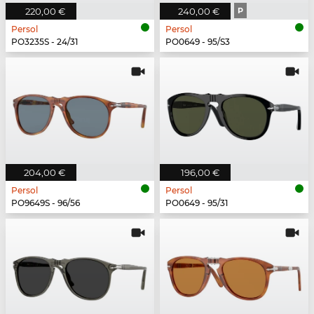
220,00 €
240,00 €
P
Persol
Persol
PO3235S - 24/31
PO0649 - 95/S3
204,00 €
196,00 €
Persol
Persol
PO9649S - 96/56
PO0649 - 95/31