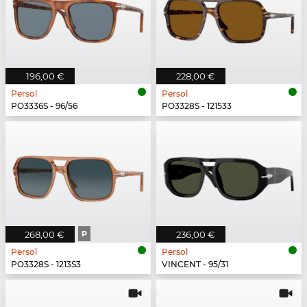
196,00 €
228,00 €
Persol
Persol
PO3336S - 96/56
PO3328S - 121533
268,00 €
P
236,00 €
Persol
Persol
PO3328S - 1213S3
VINCENT - 95/31