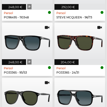
248,00 €
P
292,00 €
Persol
Persol
PO9649S - 110348
STEVE MCQUEEN - 96/73
248,00 €
P
204,00 €
Persol
Persol
PO3336S - 95/S3
PO3336S - 24/31