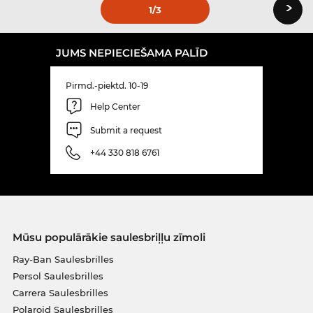
›
1
/3
JUMS NEPIECIEŠAMA PALĪD
Pirmd.-piektd. 10-19
Help Center
Submit a request
+44 330 818 6761
Mūsu populārākie saulesbriļļu zīmoli
Ray-Ban Saulesbrilles
Persol Saulesbrilles
Carrera Saulesbrilles
Polaroid Saulesbrilles