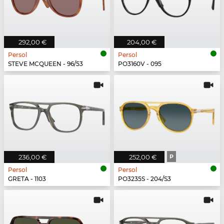
292,00 €
204,00 €
Persol
Persol
STEVE MCQUEEN - 96/53
PO3160V - 095
236,00 €
252,00 €
P
Persol
Persol
GRETA - 1103
PO3235S - 204/S3