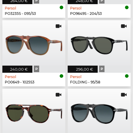
264,00 €
P
248,00 €
P
Persol
Persol
PO3235S - 095/S3
PO9649S - 204/S3
240,00 €
P
296,00 €
P
Persol
Persol
PO0649 - 1025S3
FOLDING - 95/58