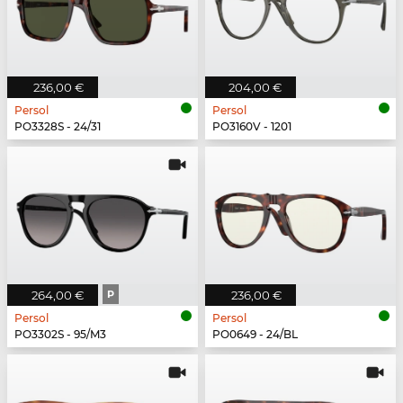
236,00 €
204,00 €
Persol
Persol
PO3328S - 24/31
PO3160V - 1201
264,00 €
P
236,00 €
Persol
Persol
PO3302S - 95/M3
PO0649 - 24/BL